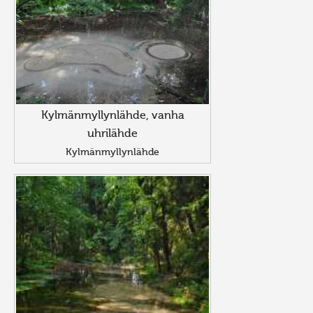
Kylmänmyllynlähde, vanha
uhrilähde
Kylmänmyllynlähde