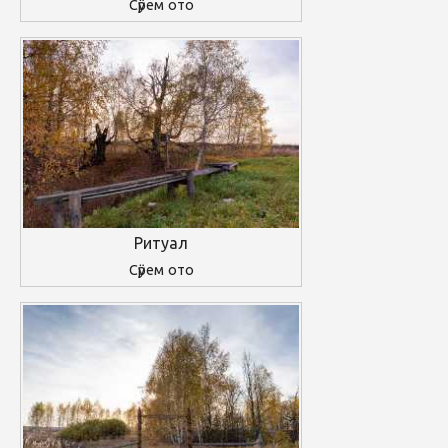
Сӱрем ото
Ритуал
Сӱрем ото