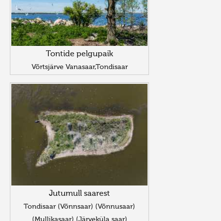
Tontide pelgupaik
Võrtsjärve Vanasaar,Tondisaar
Jutumull saarest
Tondisaar (Võnnsaar) (Võnnusaar)
(Mullikasaar) (Järveküla saar)