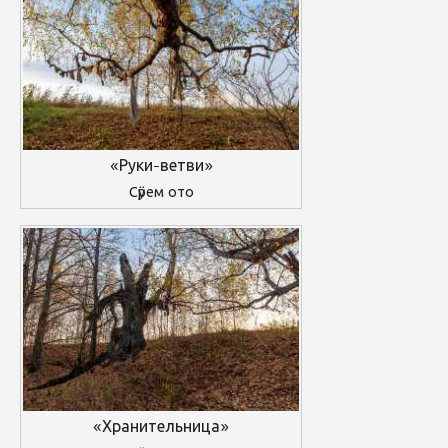
«Руки-ветви»
Сӱрем ото
«Хранительница»