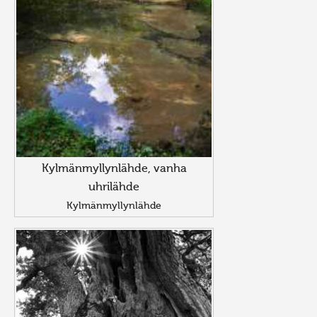
Kylmänmyllynlähde, vanha
uhrilähde
Kylmänmyllynlähde