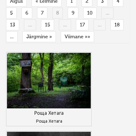
Algus
« Eelmine
1
2
3
4
5
6
7
8
9
10
…
13
…
15
…
17
…
18
...
Järgmine »
Viimane »»
Роща Хетага
Роща Хетага