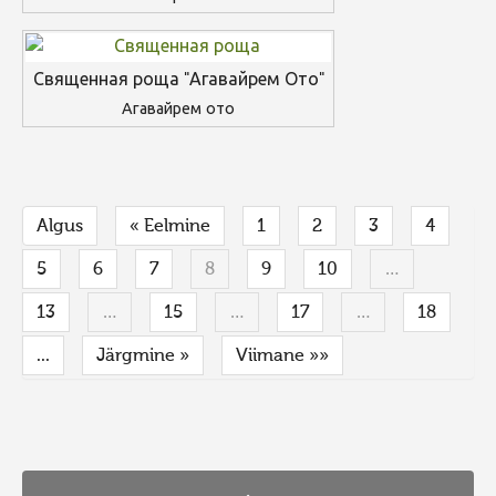
Священная роща "Агавайрем Ото"
Агавайрем ото
Algus
« Eelmine
1
2
3
4
5
6
7
8
9
10
…
13
…
15
…
17
…
18
...
Järgmine »
Viimane »»
FaLang translation system by Faboba