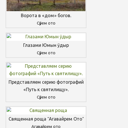
Ворота в «дом» богов.
Сӱрем ото
Глазами Юмын ӱдыр
Сӱрем ото
Представляем серию фотографий
«Путь к святилищу».
Сӱрем ото
Священная роща "Агавайрем Ото"
Агавайрем ото