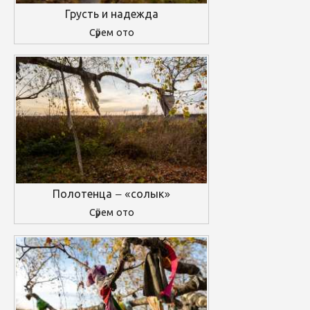
Грусть и надежда
Сӱрем ото
Полотенца – «солык»
Сӱрем ото