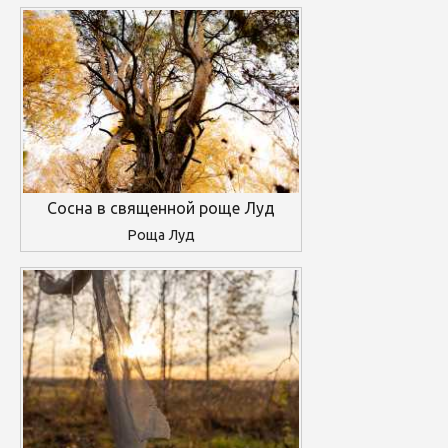
Сосна в священной роще Луд
Роща Луд