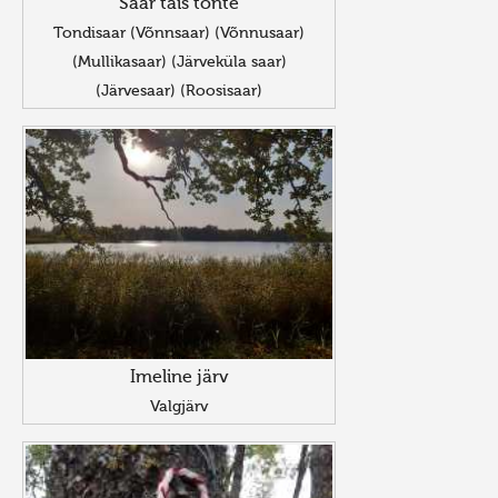
Saar täis tonte
Tondisaar (Võnnsaar) (Võnnusaar)
(Mullikasaar) (Järveküla saar)
(Järvesaar) (Roosisaar)
Imeline järv
Valgjärv