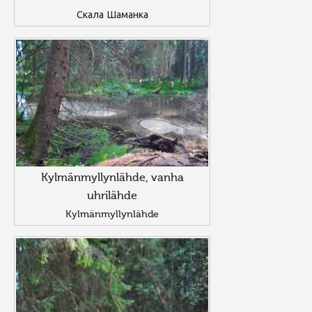
Скала Шаманка
Kylmänmyllynlähde, vanha
uhrilähde
Kylmänmyllynlähde