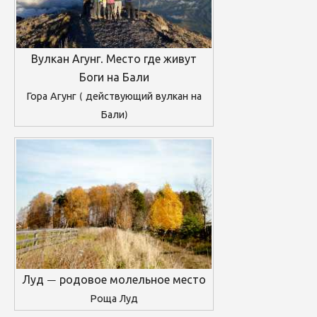
Вулкан Агунг. Место где живут
Боги на Бали
Гора Агунг ( действующий вулкан на
Бали)
Луд — родовое молельное место
Роща Луд