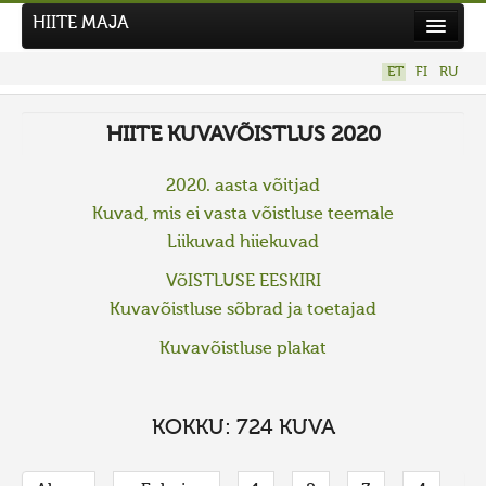
HIITE MAJA
Kodu
ET
FI
RU
Hiite Maja
HIITE KUVAVÕISTLUS 2020
Tööd
Hiied
2020. aasta võitjad
Kuvad, mis ei vasta võistluse teemale
Uudised
Liikuvad hiiekuvad
Tegutse
VõISTLUSE EESKIRI
Kuvavõistlused
Kuvavõistluse sõbrad ja toetajad
UUS KUVAVÕISTLUS
Kuvavõistluse plakat
Hiite kuvavõistlus 2026
VANEMAD KUVAVÕISTLUSED
KOKKU: 724 KUVA
Kontakt