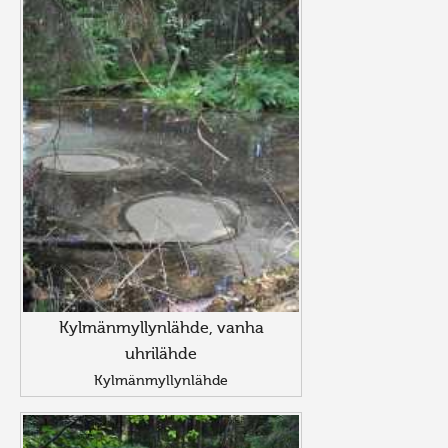
Kylmänmyllynlähde, vanha
uhrilähde
Kylmänmyllynlähde