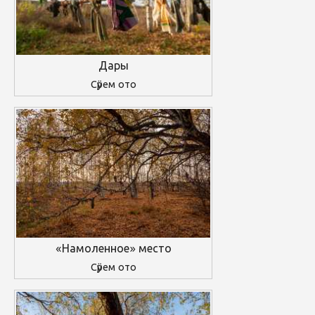
Дары
Сӱрем ото
«Намоленное» место
Сӱрем ото