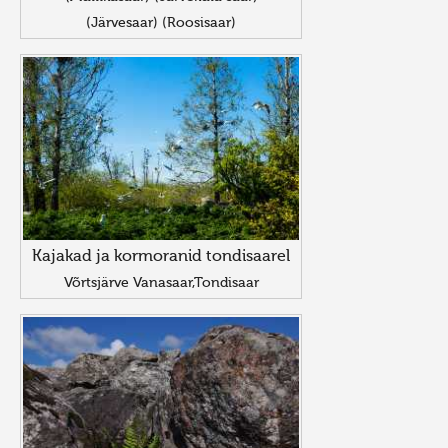
(Järvesaar) (Roosisaar)
Kajakad ja kormoranid tondisaarel
Võrtsjärve Vanasaar,Tondisaar