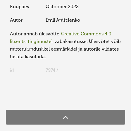
Kuupäev
Oktoober 2022
Autor
Emil Aništšenko
Autor annab ülesvõtte
Creative Commons 4.0
litsentsi tingimustel
vabakasutusse. Ülesvõtet võib
mittetulunduslikel eesmärkidel ja autorile viidates
tasuta kasutada.
id
7974 /
FaLang translation system by Faboba