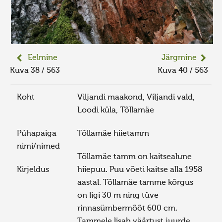
Eelmine
Järgmine
Kuva 38 / 563
Kuva 40 / 563
Koht
Viljandi maakond, Viljandi vald,
Loodi küla, Tõllamäe
Pühapaiga
Tõllamäe hiietamm
nimi/nimed
Tõllamäe tamm on kaitsealune
Kirjeldus
hiiepuu. Puu võeti kaitse alla 1958
aastal. Tõllamäe tamme kõrgus
on ligi 30 m ning tüve
rinnasümbermõõt 600 cm.
Tammele lisab väärtust juurde