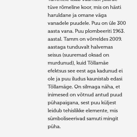
tüve rõmeline koor, mis on hästi
haruldane ja omane väga
vanadele puudele. Puu on üle 300
aasta vana. Puu plombeeriti 1963.
aastal. Tamm on võrreldes 2009.
aastaga tunduvalt halvemas
seisus (suuremad oksad on
murdunud), kuid Tõllamäe
efektsus see eest aga kadunud ei
ole ja puu iludus kaunistab edasi
Tõllamäge. On silmaga näha, et
inimesed on võtnud antud puud
pühapaigana, sest puu küljest
leidub tehislikke elemente, mis
sümboliseerivad samuti mingit
püha.