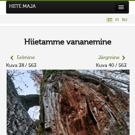
HIITE MAJA
Kodu
ET
FI
RU
Hiite Maja
Tööd
Hiietamme vananemine
Hiied
Eelmine
Järgmine
Uudised
Kuva 38 / 563
Kuva 40 / 563
Tegutse
Kuvavõistlused
UUS KUVAVÕISTLUS
Hiite kuvavõistlus 2026
VANEMAD KUVAVÕISTLUSED
Kontakt