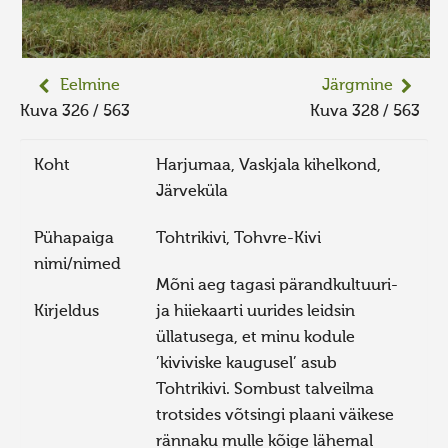
Eelmine
Järgmine
Kuva 326 / 563
Kuva 328 / 563
Koht
Harjumaa, Vaskjala kihelkond,
Järveküla
Pühapaiga
Tohtrikivi, Tohvre-Kivi
nimi/nimed
Mõni aeg tagasi pärandkultuuri-
Kirjeldus
ja hiiekaarti uurides leidsin
üllatusega, et minu kodule
’kiviviske kaugusel’ asub
Tohtrikivi. Sombust talveilma
trotsides võtsingi plaani väikese
rännaku mulle kõige lähemal