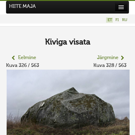
HIITE MAJA
Kodu
ET
FI
RU
Hiite Maja
Tööd
Kiviga visata
Hiied
Eelmine
Järgmine
Uudised
Kuva 326 / 563
Kuva 328 / 563
Tegutse
Kuvavõistlused
UUS KUVAVÕISTLUS
Hiite kuvavõistlus 2026
VANEMAD KUVAVÕISTLUSED
Kontakt