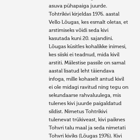
asuva pühapaiga juurde.
Tohtrikivi kirjeldas 1976. aastal
Vello Lõugas, kes esmalt oletas, et
arstimiseks võidi seda kivi
kasutada kuni 20. sajandini.
Lõugas küsitles kohalikke inimesi,
kes siiski ei teadnud, mida kivil
arstiti. Mälestise passile on samal
aastal lisatud leht täiendava
infoga, mille kohaselt antud kivil
ei ole midagi ravitud ning tegu on
sekundaarse rahvaluulega, mis
tulenes kivi juurde paigaldatud
sildist. Nimetus Tohtrikivi
tulenevat trükiveast, kivi paiknes
Tohvri talu maal ja seda nimetati
Tohvri kiviks (Lõugas 1976). Kivi