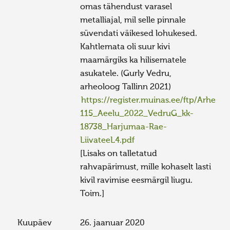
omas tähendust varasel
metalliajal, mil selle pinnale
süvendati väikesed lohukesed.
Kahtlemata oli suur kivi
maamärgiks ka hilisematele
asukatele. (Gurly Vedru,
arheoloog Tallinn 2021)
https://register.muinas.ee/ftp/Arheo
115_Aeelu_2022_VedruG_kk-
18738_Harjumaa-Rae-
LiivateeL4.pdf
[Lisaks on talletatud
rahvapärimust, mille kohaselt lasti
kivil ravimise eesmärgil liugu.
Toim.]
Kuupäev
26. jaanuar 2020