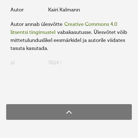
Autor
Kairi Kalmann
Autor annab ülesvõtte
Creative Commons 4.0
litsentsi tingimustel
vabakasutusse. Ülesvõtet võib
mittetulunduslikel eesmärkidel ja autorile viidates
tasuta kasutada.
id
7654 /
FaLang translation system by Faboba