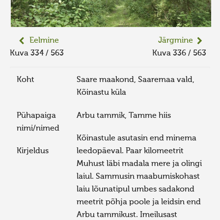
Eelmine
Järgmine
Kuva 334 / 563
Kuva 336 / 563
Koht
Saare maakond, Saaremaa vald,
Kõinastu küla
Pühapaiga
Arbu tammik, Tamme hiis
nimi/nimed
Kõinastule asutasin end minema
Kirjeldus
leedopäeval. Paar kilomeetrit
Muhust läbi madala mere ja olingi
laiul. Sammusin maabumiskohast
laiu lõunatipul umbes sadakond
meetrit põhja poole ja leidsin end
Arbu tammikust. Imeilusast