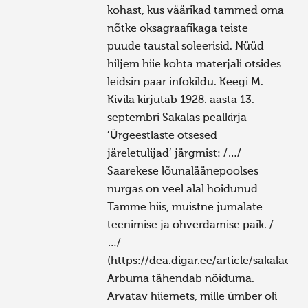
kohast, kus väärikad tammed oma
nõtke oksagraafikaga teiste
puude taustal soleerisid. Nüüd
hiljem hiie kohta materjali otsides
leidsin paar infokildu. Keegi M.
Kivila kirjutab 1928. aasta 13.
septembri Sakalas pealkirja
’Ürgeestlaste otsesed
järeletulijad’ järgmist: /…/
Saarekese lõunaläänepoolses
nurgas on veel alal hoidunud
Tamme hiis, muistne jumalate
teenimise ja ohverdamise paik. /
…/
(https://dea.digar.ee/article/sakalaew
Arbuma tähendab nõiduma.
Arvatav hiiemets, mille ümber oli