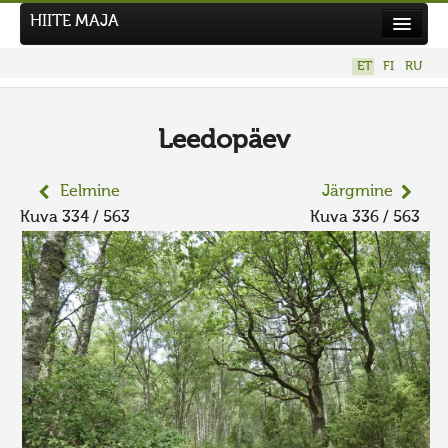
HIITE MAJA
Kodu
ET
FI
RU
Hiite Maja
Tööd
Leedopäev
Hiied
Eelmine
Järgmine
Uudised
Kuva 334 / 563
Kuva 336 / 563
Tegutse
Kuvavõistlused
UUS KUVAVÕISTLUS
Hiite kuvavõistlus 2026
VANEMAD KUVAVÕISTLUSED
Kontakt