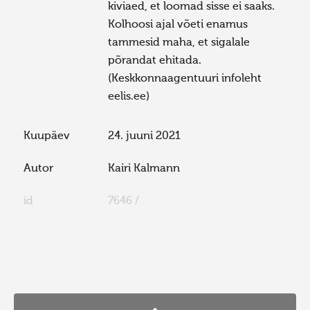
kiviaed, et loomad sisse ei saaks.
Kolhoosi ajal võeti enamus
tammesid maha, et sigalale
põrandat ehitada.
(Keskkonnaagentuuri infoleht
eelis.ee)
Kuupäev
24. juuni 2021
Autor
Kairi Kalmann
id
7646 /
FaLang translation system by Faboba