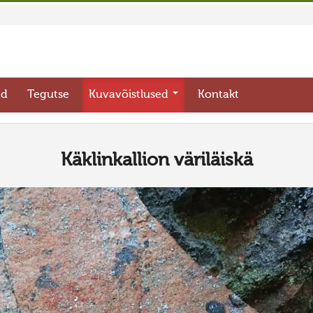
ed
Tegutse
Kuvavõistlused
Kontakt
Käklinkallion väriläiskä