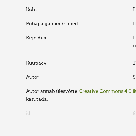
Koht
I
Pühapaiga nimi/nimed
H
Kirjeldus
E
u
Kuupäev
1
Autor
S
Autor annab ülesvõtte
Creative Commons 4.0 lit
kasutada.
id
8