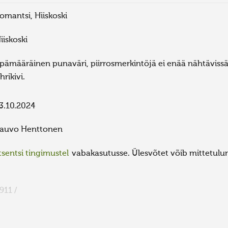
lomantsi, Hiiskoski
iiskoski
pämääräinen punaväri, piirrosmerkintöjä ei enää nähtävis
hrikivi.
3.10.2024
auvo Henttonen
sentsi tingimustel
vabakasutusse. Ülesvõtet võib mittetulund
911 /