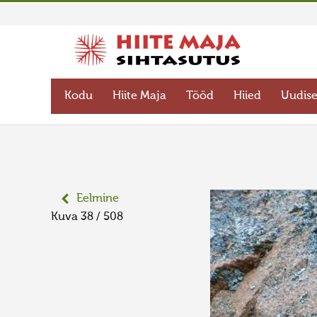
Kodu
Hiite Maja
Tööd
Hiied
Uudis
Eelmine
Kuva 38 / 508