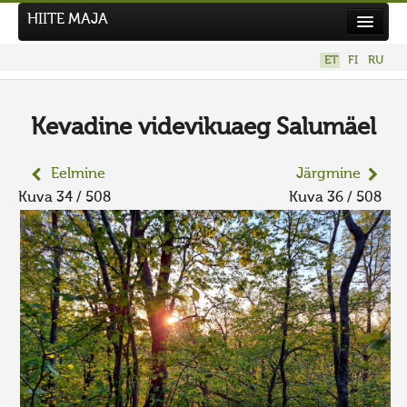
HIITE MAJA
Kodu
ET
FI
RU
Hiite Maja
Tööd
Kevadine videvikuaeg Salumäel
Hiied
Eelmine
Järgmine
Uudised
Kuva 34 / 508
Kuva 36 / 508
Tegutse
Kuvavõistlused
UUS KUVAVÕISTLUS
Hiite kuvavõistlus 2026
VANEMAD KUVAVÕISTLUSED
Kontakt