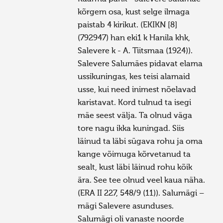
kõrgem osa, kust selge ilmaga
paistab 4 kirikut. (EKIKN [8]
(792947) han eki1 k Hanila khk,
Salevere k - A. Tiitsmaa (1924)).
Salevere Salumäes pidavat elama
ussikuningas, kes teisi alamaid
usse, kui need inimest nõelavad
karistavat. Kord tulnud ta isegi
mäe seest välja. Ta olnud väga
tore nagu ikka kuningad. Siis
läinud ta läbi sügava rohu ja oma
kange võimuga kõrvetanud ta
sealt, kust läbi läinud rohu kõik
ära. See tee olnud veel kaua näha.
(ERA II 227, 548/9 (11)). Salumägi –
mägi Salevere asunduses.
Salumägi oli vanaste noorde