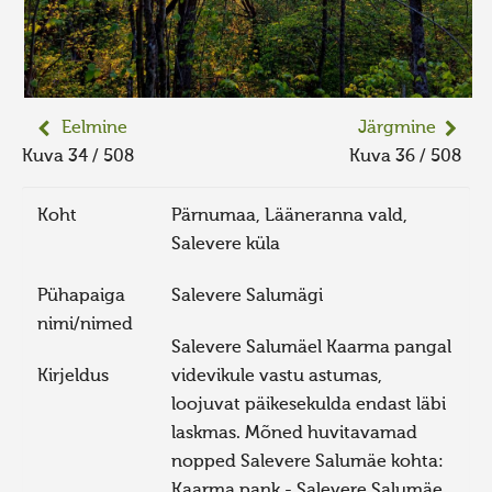
Eelmine
Järgmine
Kuva 34 / 508
Kuva 36 / 508
Koht
Pärnumaa, Lääneranna vald,
Salevere küla
Pühapaiga
Salevere Salumägi
nimi/nimed
Salevere Salumäel Kaarma pangal
Kirjeldus
videvikule vastu astumas,
loojuvat päikesekulda endast läbi
laskmas. Mõned huvitavamad
nopped Salevere Salumäe kohta:
Kaarma pank - Salevere Salumäe