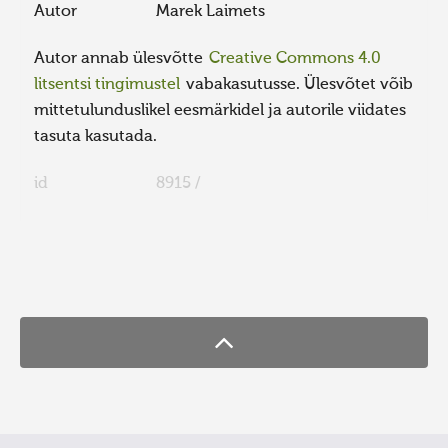
Autor
Marek Laimets
Autor annab ülesvõtte
Creative Commons 4.0
litsentsi tingimustel
vabakasutusse. Ülesvõtet võib
mittetulunduslikel eesmärkidel ja autorile viidates
tasuta kasutada.
id
8915 /
FaLang translation system by Faboba