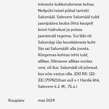
inimeste kukkutulemese kohas.
Nelipühi teisel pühal tantsiti
Salumääl. Salevere Salumääl tulid
jaanipääva lauba õhta kaugelt
koori tüdrukusi ja poissa
jaanistuld tegema. Sui läbi oli
Salumägi üks kooskäimese koht.
Siis sai Salumäält alla joosta.
Kõrgemas kohtas tehti tuld,
allikas, Silmavee allikas voolas
vesi, oli ilus. Salumääl oli põesud,
kus võis varjus olla. (EKI KK: [32-
33] (797421)han es3 s-t Hanila khk,
Salevere k J. M., 75 a.)
Kuupäev
mai 2024