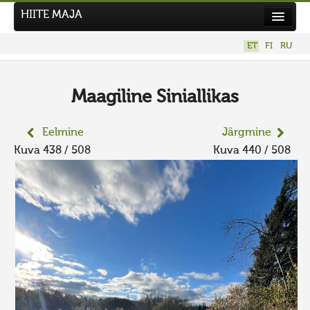
HIITE MAJA
Kodu
ET
FI
RU
Hiite Maja
Tööd
Maagiline Siniallikas
Hiied
Eelmine
Järgmine
Uudised
Kuva 438 / 508
Kuva 440 / 508
Tegutse
Kuvavõistlused
UUS KUVAVÕISTLUS
Hiite kuvavõistlus 2026
VANEMAD KUVAVÕISTLUSED
Kontakt