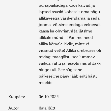
pühapaikadega koos käivad ja
lapsed asusid koheselt oma nägu
allikaveega värskendama ja seda
jooma, võtsime endaga eelnevalt
kaasa ka ohvrianni ja jätsime
allikale mündi. ( Panime need
allika kõrvale kivile, mitte ei
visanud vette) Allika ümbruses oli
midagi maagilist...see lummav
vaikus, rahu ja heaolu mis ühtäkki
hinge tuli. See sügisene
päikeseline päev jääb eriti hästi
meelde.
Kuupäev
06.10.2024
Autor
Kaia Kütt