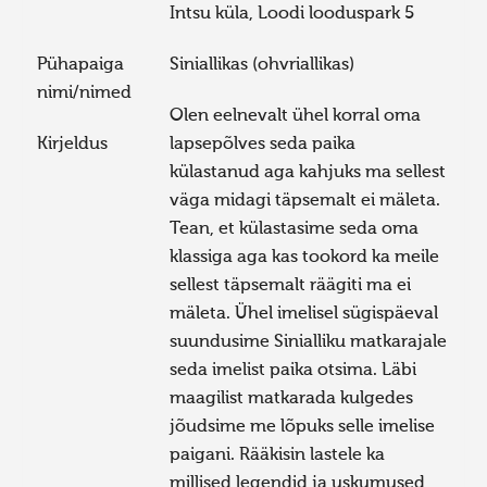
Intsu küla, Loodi looduspark 5
Pühapaiga
Siniallikas (ohvriallikas)
nimi/nimed
Olen eelnevalt ühel korral oma
Kirjeldus
lapsepõlves seda paika
külastanud aga kahjuks ma sellest
väga midagi täpsemalt ei mäleta.
Tean, et külastasime seda oma
klassiga aga kas tookord ka meile
sellest täpsemalt räägiti ma ei
mäleta. Ühel imelisel sügispäeval
suundusime Sinialliku matkarajale
seda imelist paika otsima. Läbi
maagilist matkarada kulgedes
jõudsime me lõpuks selle imelise
paigani. Rääkisin lastele ka
millised legendid ja uskumused