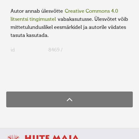
Autor annab ülesvõtte
Creative Commons 4.0
litsentsi tingimustel
vabakasutusse. Ülesvõtet võib
mittetulunduslikel eesmärkidel ja autorile viidates
tasuta kasutada.
id
8469 /
FaLang translation system by Faboba