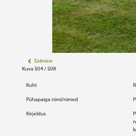
Eelmine
Kuva 504 / 508
Koht
R
Pühapaiga nimi/nimed
P
Kirjeldus
P
n
k