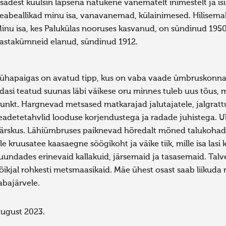
sadest kuulsin lapsena natukene vanematelt inimestelt ja is
eabeallikad minu isa, vanavanemad, külainimesed. Hilisemal aj
inu isa, kes Palukülas nooruses kasvanud, on sündinud 1950n
astakümneid elanud, sündinud 1912.
ühapaigas on avatud tipp, kus on vaba vaade ümbruskonna 
dasi teatud suunas läbi väikese oru minnes tuleb uus tõus, m
unkt. Hargnevad metsased matkarajad jalutajatele, jalgrattu
eadetetahvlid looduse korjendustega ja radade juhistega. Uh
ärskus. Lähiümbruses paiknevad hõredalt mõned talukohad,
le kruusatee kaasaegne söögikoht ja väike tiik, mille isa las
uundades erinevaid kallakuid, järsemaid ja tasasemaid. Talv
õikjal rohkesti metsmaasikaid. Mäe ühest osast saab liikud
abajärvele.
ugust 2023.