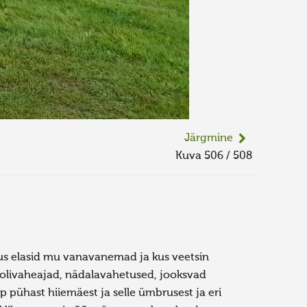
Järgmine
Kuva 506 / 508
 kus elasid mu vanavanemad ja kus veetsin
olivaheajad, nädalavahetused, jooksvad
sp pühast hiiemäest ja selle ümbrusest ja eri