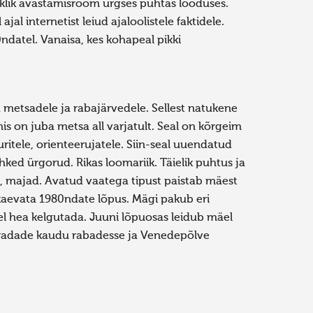
iklik avastamisrõõm ürgses puhtas looduses.
al internetist leiud ajaloolistele faktidele.
datel. Vanaisa, kes kohapeal pikki
metsadele ja rabajärvedele. Sellest natukene
is on juba metsa all varjatult. Seal on kõrgeim
ritele, orienteerujatele. Siin-seal uuendatud
ked ürgorud. Rikas loomariik. Täielik puhtus ja
 majad. Avatud vaatega tipust paistab mäest
i kaevata 1980ndate lõpus. Mägi pakub eri
el hea kelgutada. Juuni lõpuosas leidub mäel
a radade kaudu rabadesse ja Venedepõlve