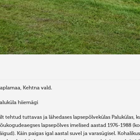
aplamaa, Kehtna vald.
aluküla hiiemägi
ilt tehtud tuttavas ja lähedases lapsepõlvekülas Palukülas,
õukogudeaegses lapsepõlves imelised aastad 1976-1988 (ko
äigud). Käin paigas igal aastal suvel ja varasügisel. Kohaliku