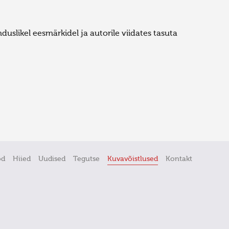
uslikel eesmärkidel ja autorile viidates tasuta
öd
Hiied
Uudised
Tegutse
Kuvavõistlused
Kontakt