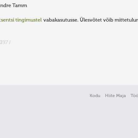
ndre Tamm
sentsi tingimustel
vabakasutusse. Ülesvõtet võib mittetulund
397 /
Kodu
Hiite Maja
Tö