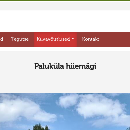
ed
Tegutse
Kuvavõistlused
Kontakt
Paluküla hiiemägi