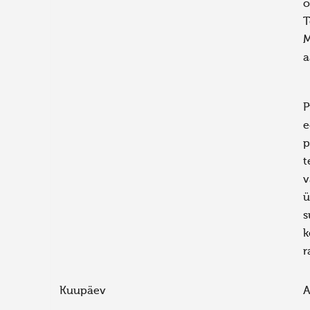
o
T
M
a
P
e
p
t
v
ü
s
k
r
Kuupäev
A