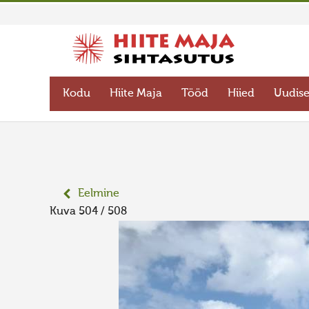
Kodu
Hiite Maja
Tööd
Hiied
Uudis
Eelmine
Kuva 504 / 508