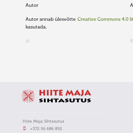
Autor
A
Autor annab ülesvõtte
Creative Commons 4.0 lit
kasutada.
id
8
FaLang translation system by Faboba
Hiite Maja Sihtasutus
+372 56 686 892