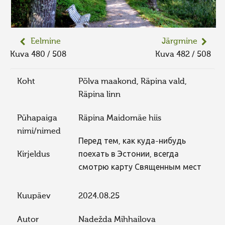
Eelmine
Järgmine
Kuva 480 / 508
Kuva 482 / 508
Koht
Põlva maakond, Räpina vald,
Räpina linn
Pühapaiga
Räpina Maidomäe hiis
nimi/nimed
Перед тем, как куда-нибудь
Kirjeldus
поехать в Эстонии, всегда
смотрю карту Священным мест
Kuupäev
2024.08.25
Autor
Nadežda Mihhailova