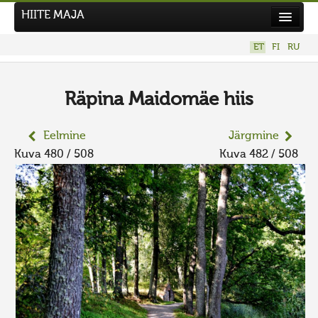
HIITE MAJA
Kodu
ET
FI
RU
Hiite Maja
Tööd
Räpina Maidomäe hiis
Hiied
Eelmine
Järgmine
Uudised
Kuva 480 / 508
Kuva 482 / 508
Tegutse
Kuvavõistlused
UUS KUVAVÕISTLUS
Hiite kuvavõistlus 2026
VANEMAD KUVAVÕISTLUSED
Kontakt