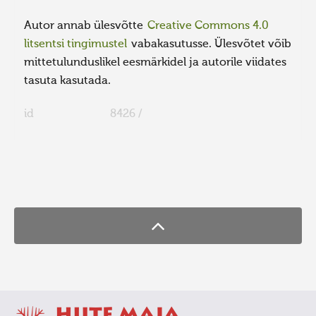
Autor annab ülesvõtte
Creative Commons 4.0
litsentsi tingimustel
vabakasutusse. Ülesvõtet võib
mittetulunduslikel eesmärkidel ja autorile viidates
tasuta kasutada.
id
8426 /
FaLang translation system by Faboba