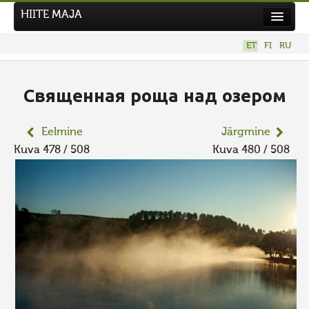
HIITE MAJA
Kodu
ET
FI
RU
Hiite Maja
Tööd
Священная роща над озером
Hiied
Eelmine
Järgmine
Uudised
Kuva 478 / 508
Kuva 480 / 508
Tegutse
Kuvavõistlused
UUS KUVAVÕISTLUS
Hiite kuvavõistlus 2026
VANEMAD KUVAVÕISTLUSED
Kontakt