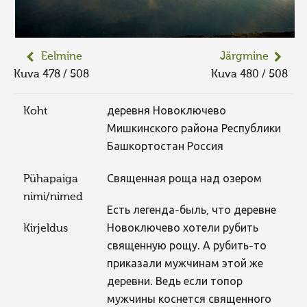
Eelmine
Järgmine
Kuva 478 / 508
Kuva 480 / 508
Koht
деревня Новоключево
Мишкинского района Республики
Башкортостан Россия
Pühapaiga
Священная роща над озером
nimi/nimed
Есть легенда-быль, что деревне
Kirjeldus
Новоключево хотели рубить
священную рощу. А рубить-то
приказали мужчинам этой же
деревни. Ведь если топор
мужчины коснется священного