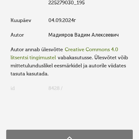
225279030_195
Kuupäev
04.09.2024г
Autor
Мадияров Вадим Алексеевич
Autor annab ülesvõtte
Creative Commons 4.0
litsentsi tingimustel
vabakasutusse. Ülesvõtet võib
mittetulunduslikel eesmärkidel ja autorile viidates
tasuta kasutada.
id
8428 /
FaLang translation system by Faboba