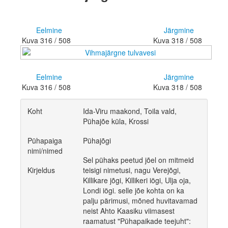
Eelmine
Järgmine
Kuva 316 / 508
Kuva 318 / 508
Eelmine
Järgmine
Kuva 316 / 508
Kuva 318 / 508
Koht
Ida-Viru maakond, Toila vald,
Pühajõe küla, Krossi
Pühapaiga
Pühajõgi
nimi/nimed
Sel pühaks peetud jõel on mitmeid
Kirjeldus
teisigi nimetusi, nagu Verejõgi,
Killikare jõgi, Killikeri iögi, Ulja oja,
Londi iögi. selle jõe kohta on ka
palju pärimusi, mõned huvitavamad
neist Ahto Kaasiku viimasest
raamatust "Pühapaikade teejuht":