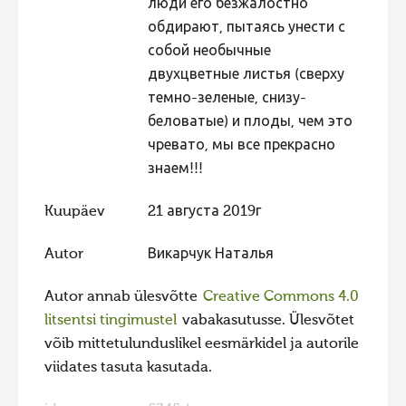
люди его безжалостно
обдирают, пытаясь унести с
Hiite kuvavõistlus 2009
собой необычные
Hiite kuvavõistlus 2008
двухцветные листья (сверху
Kontakt
темно-зеленые, снизу-
беловатые) и плоды, чем это
чревато, мы все прекрасно
знаем!!!
Kuupäev
21 августа 2019г
Autor
Викарчук Наталья
Autor annab ülesvõtte
Creative Commons 4.0
litsentsi tingimustel
vabakasutusse. Ülesvõtet
võib mittetulunduslikel eesmärkidel ja autorile
viidates tasuta kasutada.