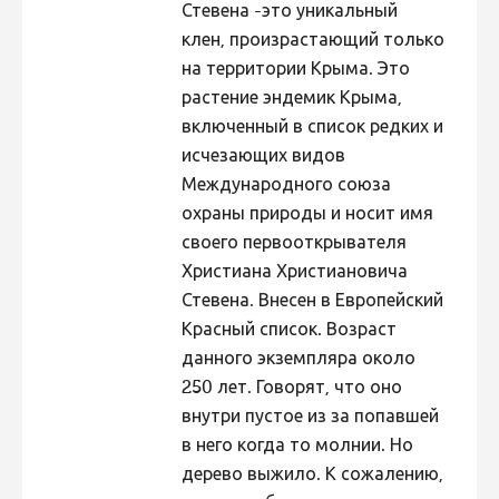
Стевена -это уникальный
Hiite kuvavõistlus 2020
клен, произрастающий только
Hiite kuvavõistlus 2020 lisa
на территории Крыма. Это
растение эндемик Крыма,
Liikuvad kuvad 2020
включенный в список редких и
Hiite kuvavõistlus 2019
исчезающих видов
Международного союза
Hiite kuvavõistlus 2018
охраны природы и носит имя
Hiite kuvavõistlus 2017
своего первооткрывателя
Hiite kuvavõistlus 2016
Христиана Христиановича
Стевена. Внесен в Европейский
Hiite kuvavõistlus 2015
Красный список. Возраст
Hiite kuvavõistlus 2014
данного экземпляра около
Hiite kuvavõistlus 2013
250 лет. Говорят, что оно
внутри пустое из за попавшей
Hiite kuvavõistlus 2012
в него когда то молнии. Но
Hiite kuvavõistlus 2011
дерево выжило. К сожалению,
Hiite kuvavõistlus 2010