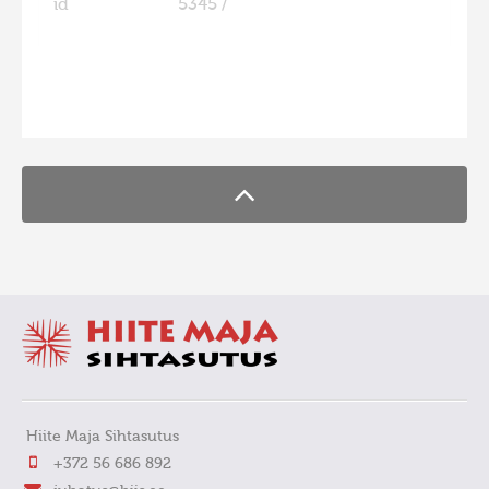
id
5345 /
FaLang translation system by Faboba
Hiite Maja Sihtasutus
+372 56 686 892