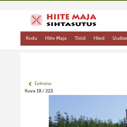
Kodu
Hiite Maja
Tööd
Hiied
Uudis
Eelmine
Kuva 18 / 223