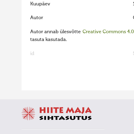
Kuupäev
Autor
Autor annab ülesvõtte
Creative Commons 4.0 l
tasuta kasutada.
id
FaLang translation system by Faboba