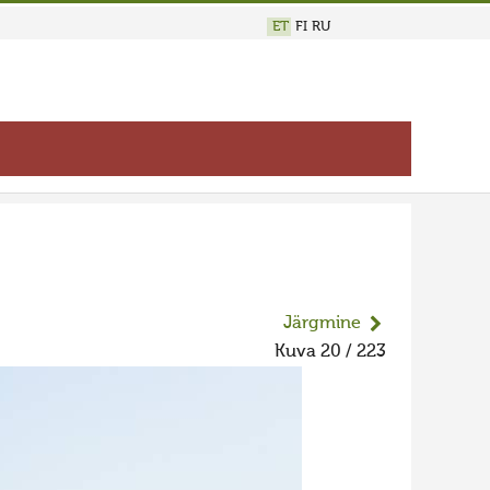
ET
FI
RU
Järgmine
Kuva 20 / 223