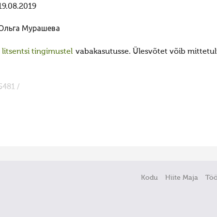
19.08.2019
Ольга Мурашева
itsentsi tingimustel
vabakasutusse. Ülesvõtet võib mittetulu
5481 /
Kodu
Hiite Maja
Tö