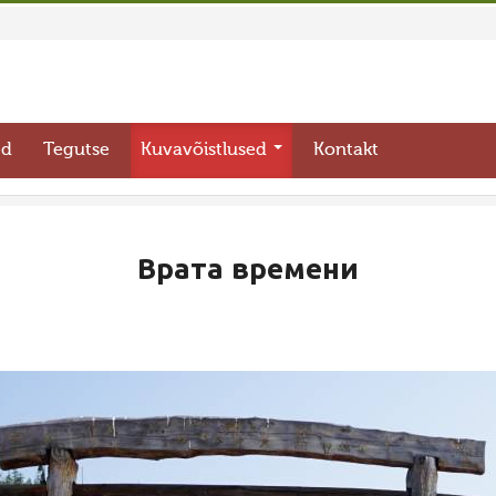
ed
Tegutse
Kuvavõistlused
Kontakt
Врата времени