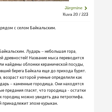
Järgmine
Kuva 20 / 223
 рядом с селом Байкальским.
Байкальским. Лударь – небольшая гора,
зей древностей! Название мыса переводится
были найдены обломки керамической посуды,
явший берега Байкала еще до прихода бурят.
, возраст которой ученые определили как
Лударь – каменные городища. Они находятся
ые предания гласят, что городища - остатки
их городищ можно увидеть два петроглифа.
ой принадлежит эпохе курыкан.