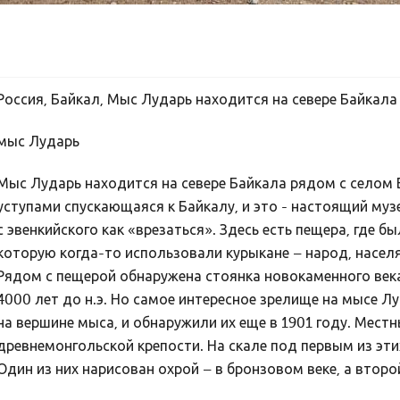
Россия, Байкал, Мыс Лударь находится на севере Байкала
мыс Лударь
Мыс Лударь находится на севере Байкала рядом с селом 
уступами спускающаяся к Байкалу, и это - настоящий му
с эвенкийского как «врезаться». Здесь есть пещера, где 
которую когда-то использовали курыкане – народ, насел
Рядом с пещерой обнаружена стоянка новокаменного века
4000 лет до н.э. Но самое интересное зрелище на мысе 
на вершине мыса, и обнаружили их еще в 1901 году. Местн
древнемонгольской крепости. На скале под первым из эт
Один из них нарисован охрой – в бронзовом веке, а втор