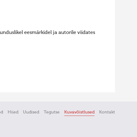
nduslikel eesmärkidel ja autorile viidates
öd
Hiied
Uudised
Tegutse
Kuvavõistlused
Kontakt