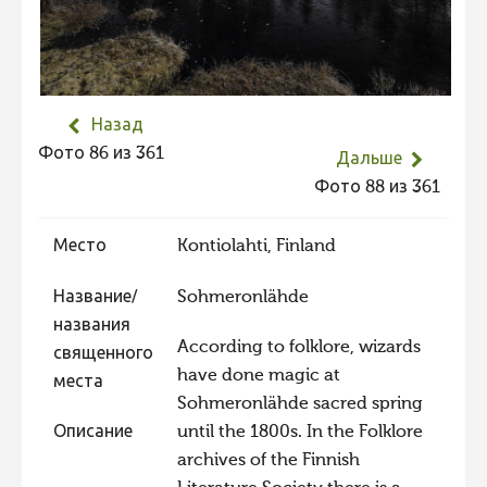
Не учитываются 2023
Видео 2023
Фотоконкурс 2022
Назад
Не учитываются 2022
Фото 86 из 361
Дальше
Видео 2022
Фото 88 из 361
Фотоконкурс 2021
Место
Kontiolahti, Finland
Видео 2021
Фотоконкурс 2020
Название/
Sohmeronlähde
названия
Видео 2020
According to folklore, wizards
священного
Фотоконкурс 2019
have done magic at
места
Фотоконкурс 2018
Sohmeronlähde sacred spring
Описание
until the 1800s. In the Folklore
Фотоконкурс 2017
archives of the Finnish
Фотоконкурс 2016