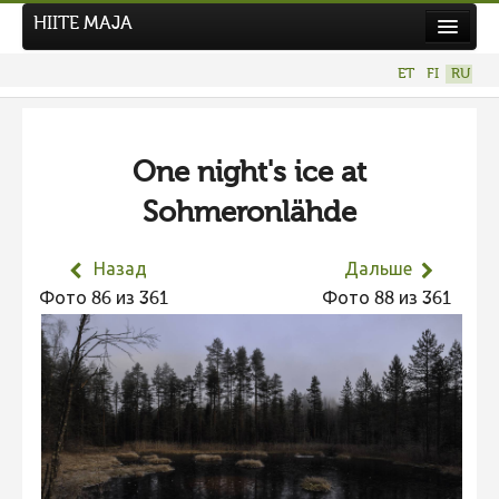
HIITE MAJA
Новости
ET
FI
RU
Фотоконкурсы
НОВЫЙ ФОТОКОНКУРС
One night's ice at
Hiite kuvavõistlus 2026
Sohmeronlähde
ПРЕДЫДУЩИЕ КОНКУРСЫ
Фотоконкурс 2025
Назад
Дальше
Не учитываются 2025
Фото 86 из 361
Фото 88 из 361
Видео 2025
Фотоконкурс 2024
Не учитываются 2024
Видео 2024
Фотоконкурс 2023