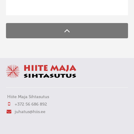
FaLang translation system by Faboba
Hiite Maja Sihtasutus
+372 56 686 892
juhatus@hiis.ee