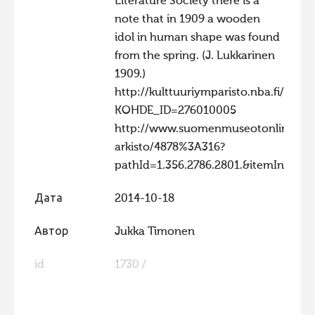
Literature Society there is a
Фотоконкурс 2015
note that in 1909 a wooden
idol in human shape was found
Фотоконкурс 2014
from the spring. (J. Lukkarinen
Фотоконкурс 2013
1909.)
http://kulttuuriymparisto.nba.fi/nets
Фотоконкурс 2012
KOHDE_ID=276010005
Фотоконкурс 2011
http://www.suomenmuseotonline.fi/f
Фотоконкурс 2010
arkisto/4878%3A316?
pathId=1.356.2786.2801.&itemIndex=
Фотоконкурс 2009
Фотоконкурс 2008
Дата
2014-10-18
Автор
Jukka Timonen
id
1730 /