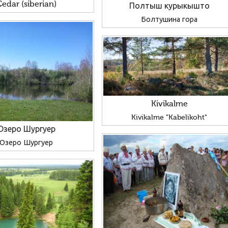
Cedar (siberian)
Полтыш курыкышто
Болтушина гора
Kivikalme
Kivikalme "Kabelikoht"
Озеро Шургуер
Озеро Шургуер