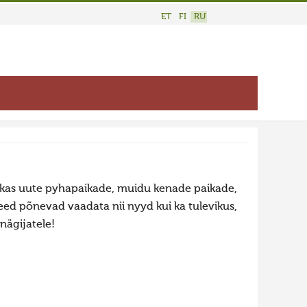
ET
FI
RU
n kas uute pyhapaikade, muidu kenade paikade,
eed põnevad vaadata nii nyyd kui ka tulevikus,
nägijatele!