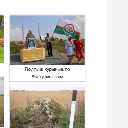
Полтыш курыкышто
Болтушина гора