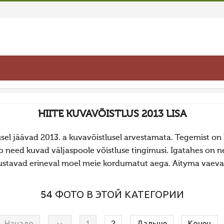
HIITE KUVAVÕISTLUS 2013 LISA
jusel jäävad 2013. a kuvavõistlusel arvestamata. Tegemist o
b need kuvad väljaspoole võistluse tingimusi. Igatahes on n
ustavad erineval moel meie kordumatut aega. Aityma vaeva
54 ФОТО В ЭТОЙ КАТЕГОРИИ