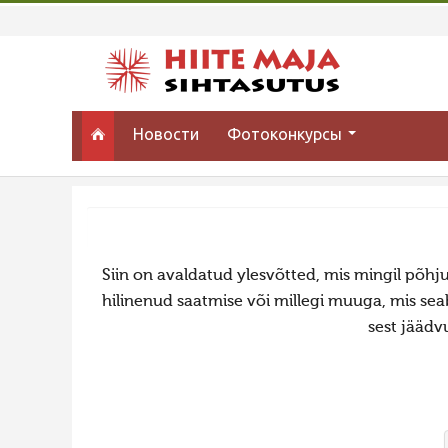
Новости
Фотоконкурсы
Siin on avaldatud ylesvõtted, mis mingil põh
hilinenud saatmise või millegi muuga, mis sea
sest jäädv