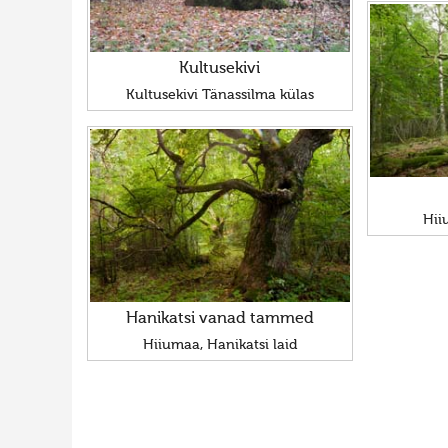
Kultusekivi
Kultusekivi Tänassilma külas
Hii
Hanikatsi vanad tammed
Hiiumaa, Hanikatsi laid