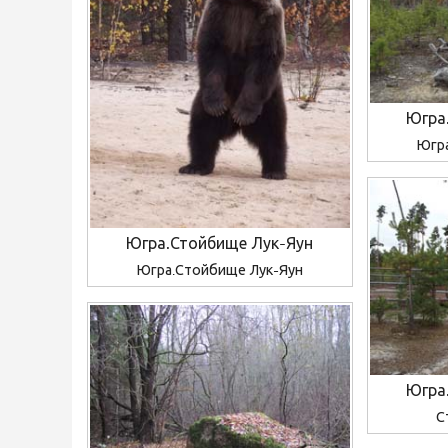
Югра
Югр
Югра.Стойбище Лук-Яун
Югра.Стойбище Лук-Яун
Югра
С