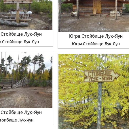
.Стойбище Лук-Яун
Югра.Стойбище Лук-Яун
а.Стойбище Лук-Яун
Югра.Стойбище Лук-Яун
.Стойбище Лук-Яун
тоибище Лук-Яун