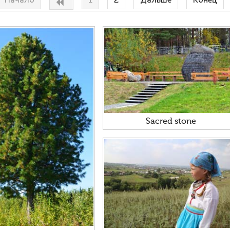
Начало
1
2
Дальше
Конец
Sacred stone