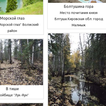
Болтушина гора
Место почитания князя
Морской глаз
Блтуша.Кировская обл. город
Морской глаз" Волжский
Малмыж
район
В тиши
ойбище "Лук-Яун"