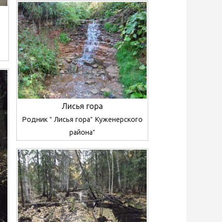
Лисья гора
Родник " Лисья гора" Куженерского
района"