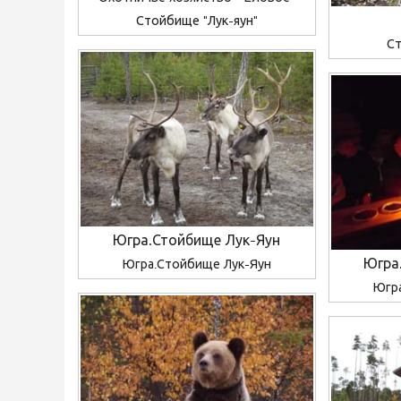
Стойбище "Лук-яун"
Ст
Югра.Стойбище Лук-Яун
Югра
Югра.Стойбище Лук-Яун
Югр