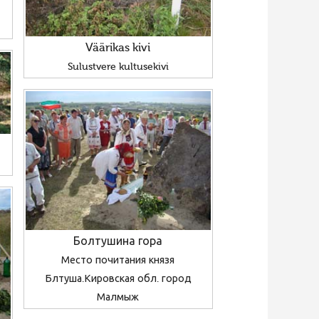
Väärikas kivi
Sulustvere kultusekivi
Болтушина гора
Место почитания князя
Блтуша.Кировская обл. город
Малмыж