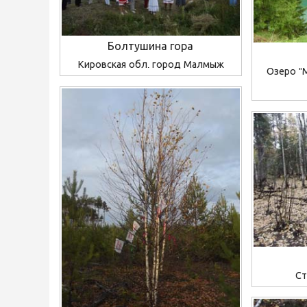
Болтушина гора
Кировская обл. город Малмыж
Озеро "
Ст