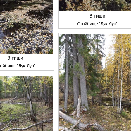
В тиши
Стойбище "Лук-Яун"
В тиши
ойбище "Лук-Яун"