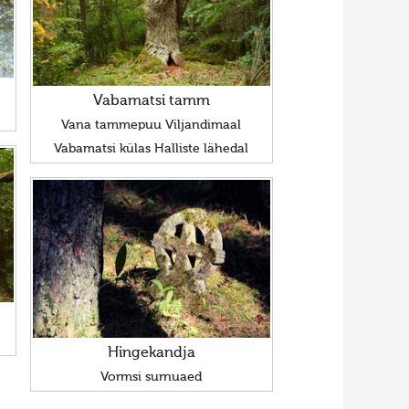
Vabamatsi tamm
Vana tammepuu Viljandimaal
Vabamatsi külas Halliste lähedal
Hingekandja
Vormsi surnuaed