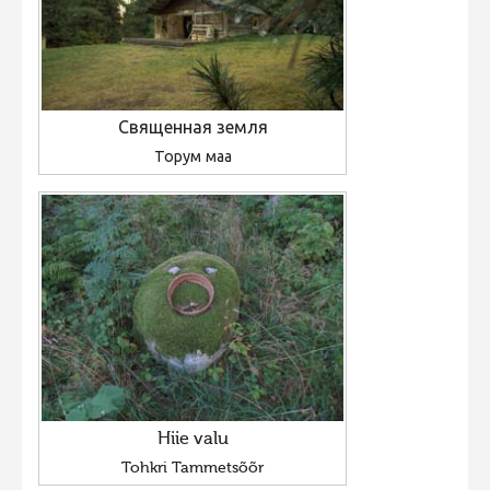
Священная земля
Торум маа
Hiie valu
Tohkri Tammetsõõr