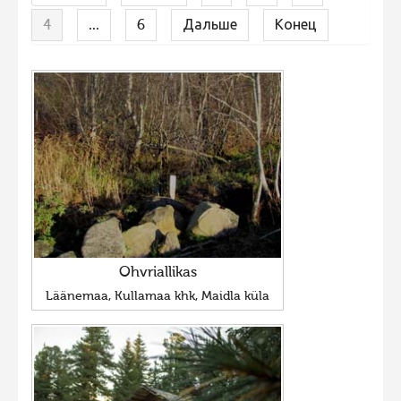
4
...
6
Дальше
Конец
Ohvriallikas
Läänemaa, Kullamaa khk, Maidla küla