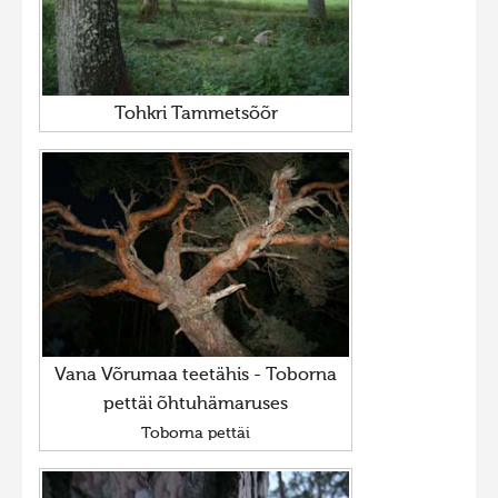
Tohkri Tammetsõõr
Vana Võrumaa teetähis - Toborna
pettäi õhtuhämaruses
Toborna pettäi