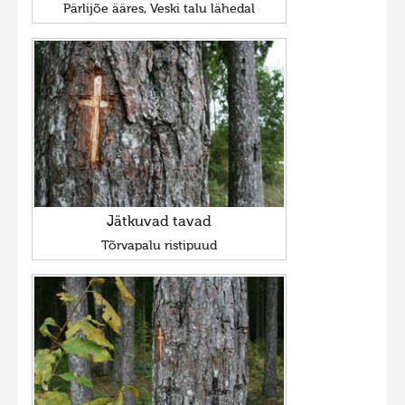
Pärlijõe ääres, Veski talu lähedal
Jätkuvad tavad
Tõrvapalu ristipuud