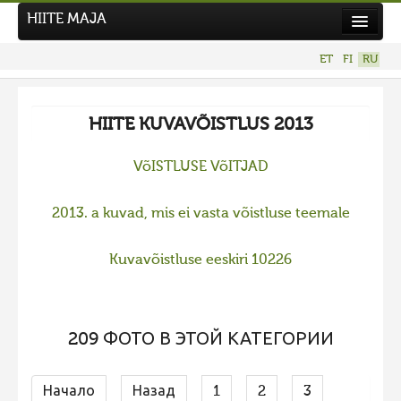
HIITE MAJA
Новости
ET
FI
RU
Фотоконкурсы
HIITE KUVAVÕISTLUS 2013
VõISTLUSE VõITJAD
2013. a kuvad, mis ei vasta võistluse teemale
Kuvavõistluse eeskiri 10226
209 ФОТО В ЭТОЙ КАТЕГОРИИ
Начало
Назад
1
2
3