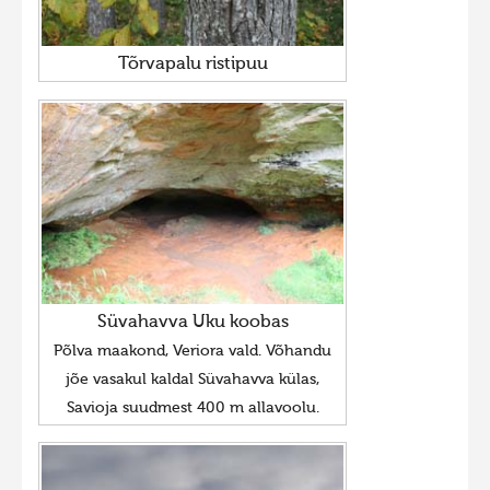
Tõrvapalu ristipuu
Süvahavva Uku koobas
Põlva maakond, Veriora vald. Võhandu
jõe vasakul kaldal Süvahavva külas,
Savioja suudmest 400 m allavoolu.