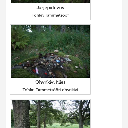
Järjepidevus
Tohkri Tammetsõõr
Ohvrikivi hiies
Tohkri Tammetsõõri ohvrikivi