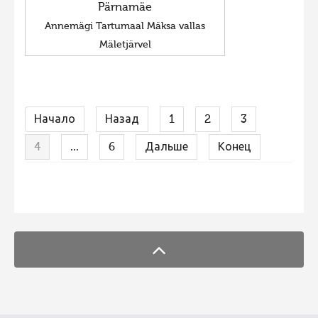
Pärnamäe
Annemägi Tartumaal Mäksa vallas
Mäletjärvel
Начало
Назад
1
2
3
4
...
6
Дальше
Конец
FaLang translation system by Faboba