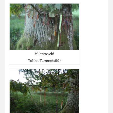
Hiiesoovid
Tohkri Tammetsõõr