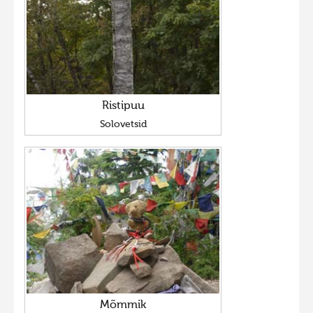
Ristipuu
Solovetsid
Mõmmik