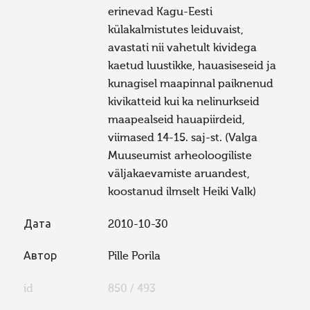
erinevad Kagu-Eesti
külakalmistutes leiduvaist,
avastati nii vahetult kividega
kaetud luustikke, hauasiseseid ja
kunagisel maapinnal paiknenud
kivikatteid kui ka nelinurkseid
maapealseid hauapiirdeid,
viimased 14-15. saj-st. (Valga
Muuseumist arheoloogiliste
väljakaevamiste aruandest,
koostanud ilmselt Heiki Valk)
Дата
2010-10-30
Автор
Pille Porila
id
850 / 493