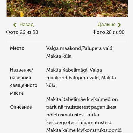
Назад
Дальше
Фото 26 из 90
Фото 28 из 90
Место
Valga maakond,Palupera vald,
Makita küla
Название/
Makita Kabelimägi. Valga
названия
maakond,Palupera vald, Makita
священного
küla.
места
Makita Kabelimäe kivikalmed on
Описание
pärit nii muistsetest paganlikest
põletusmatustest kui ka
keskaegsetest laibamatustest.
Makita kalme kivikonstruktsioonid