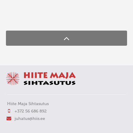
FaLang translation system by Faboba
Hiite Maja Sihtasutus
+372 56 686 892
juhatus@hiis.ee