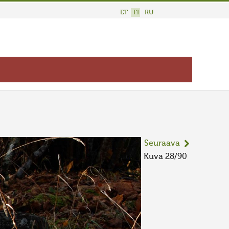
ET
FI
RU
Seuraava
Kuva 28/90