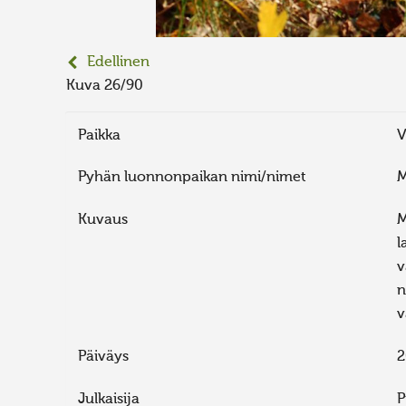
Edellinen
Kuva 26/90
Paikka
V
Pyhän luonnonpaikan nimi/nimet
M
Kuvaus
M
l
v
n
v
Päiväys
2
Julkaisija
P