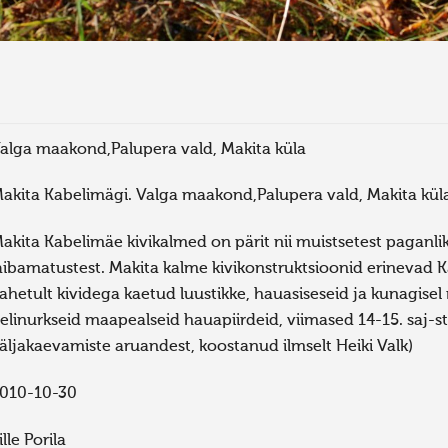
alga maakond,Palupera vald, Makita küla
akita Kabelimägi. Valga maakond,Palupera vald, Makita kül
akita Kabelimäe kivikalmed on pärit nii muistsetest paganli
aibamatustest. Makita kalme kivikonstruktsioonid erinevad Ka
ahetult kividega kaetud luustikke, hauasiseseid ja kunagisel
elinurkseid maapealseid hauapiirdeid, viimased 14-15. saj-s
äljakaevamiste aruandest, koostanud ilmselt Heiki Valk)
010-10-30
ille Porila