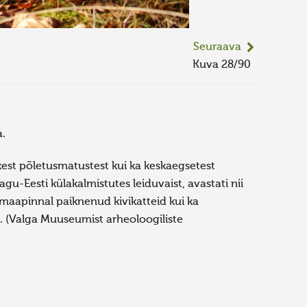
Seuraava
Kuva 28/90
a.
kest põletusmatustest kui ka keskaegsetest
gu-Eesti külakalmistutes leiduvaist, avastati nii
 maapinnal paiknenud kivikatteid kui ka
t. (Valga Muuseumist arheoloogiliste