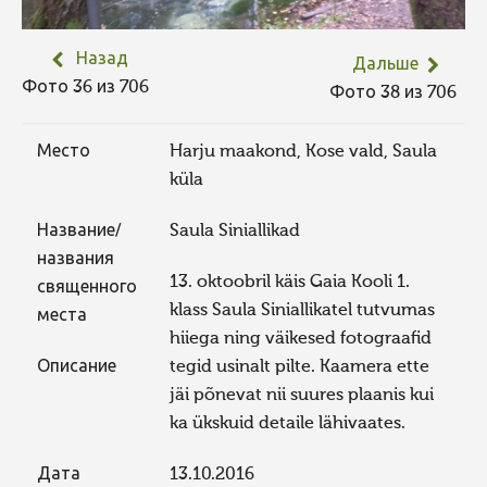
Назад
Дальше
Фото 36 из 706
Фото 38 из 706
Место
Harju maakond, Kose vald, Saula
küla
Название/
Saula Siniallikad
названия
13. oktoobril käis Gaia Kooli 1.
священного
klass Saula Siniallikatel tutvumas
места
hiiega ning väikesed fotograafid
Описание
tegid usinalt pilte. Kaamera ette
jäi põnevat nii suures plaanis kui
ka ükskuid detaile lähivaates.
Дата
13.10.2016