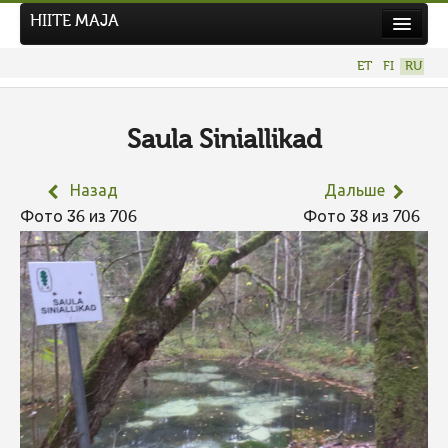
HIITE MAJA
Новости
ET
FI
RU
Фотоконкурсы
НОВЫЙ ФОТОКОНКУРС
Saula Siniallikad
Hiite kuvavõistlus 2026
Назад
Дальше
ПРЕДЫДУЩИЕ КОНКУРСЫ
Фото 36 из 706
Фото 38 из 706