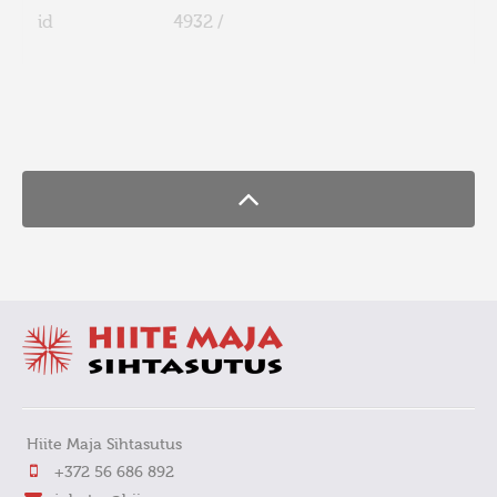
id
4932 /
FaLang translation system by Faboba
Hiite Maja Sihtasutus
+372 56 686 892