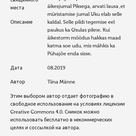
священного
äikesjumal Piksega, arvati lausa ,et
места
müristamise jumal Uku elab selle
Описание
kaldal. Selle pildi tegemise eel
paukus ka Osulas pikne. Kui
äikestorm möödus hakkas maad
katma soe udu, mis mähkis ka
Pühajõe enda sisse.
Дата
08.2019
Автор
Tiina Männe
Этим выбором автор отдает фотографию в
свободное использование на условиях лицензии
Creative Commons 4.0. Снимок можно
использовать бесплатно в некоммерческих
целях и соссылкой на автора.