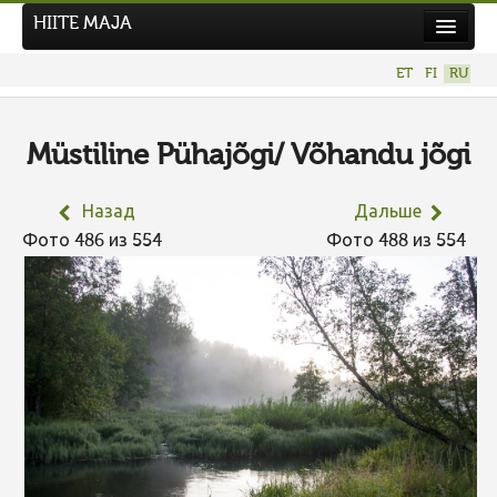
HIITE MAJA
Новости
ET
FI
RU
Фотоконкурсы
НОВЫЙ ФОТОКОНКУРС
Müstiline Pühajõgi/ Võhandu jõgi
Hiite kuvavõistlus 2026
Назад
Дальше
ПРЕДЫДУЩИЕ КОНКУРСЫ
Фото 486 из 554
Фото 488 из 554