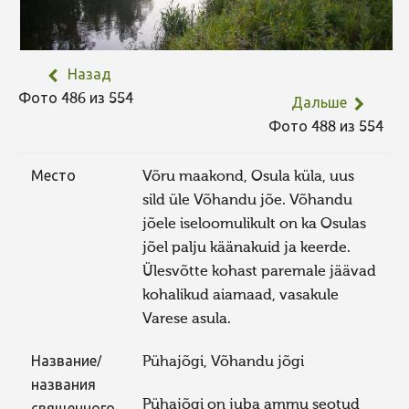
Назад
Фото 486 из 554
Дальше
Фото 488 из 554
Место
Võru maakond, Osula küla, uus
sild üle Võhandu jõe. Võhandu
jõele iseloomulikult on ka Osulas
jõel palju käänakuid ja keerde.
Ülesvõtte kohast paremale jäävad
kohalikud aiamaad, vasakule
Varese asula.
Название/
Pühajõgi, Võhandu jõgi
названия
Pühajõgi on juba ammu seotud