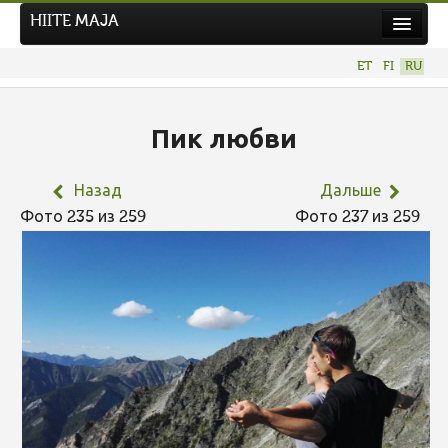
HIITE MAJA
Новости
ET
FI
RU
Фотоконкурсы
НОВЫЙ ФОТОКОНКУРС
Пик любви
Hiite kuvavõistlus 2026
Назад
Дальше
ПРЕДЫДУЩИЕ КОНКУРСЫ
Фото 235 из 259
Фото 237 из 259