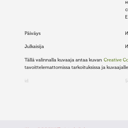
н
с
Е
Päiväys
И
Julkaisija
И
Tällä valinnalla kuvaaja antaa kuvan
Creative 
tavoittelemattomissa tarkoituksissa ja kuvaajalle 
id
5
FaLang translation system by Faboba