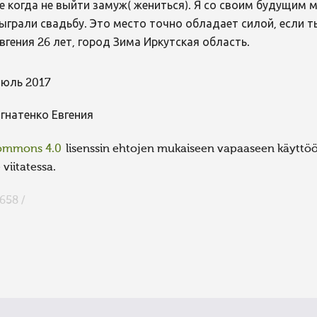
е когда не выйти замуж( жениться). Я со своим будущим м
ыграли свадьбу. Это место точно обладает силой, если т
вгения 26 лет, город Зима Иркутская область.
юль 2017
гнатенко Евгения
Commons 4.0
lisenssin ehtojen mukaiseen vapaaseen käyttöön
viitatessa.
658 /