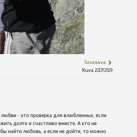
Seuraava
Kuva 237/259
к любви - это проверка для влюбленных, если
ить долго и счастливо вместе. А кто не
бы найти любовь, а если не дойти, то можно