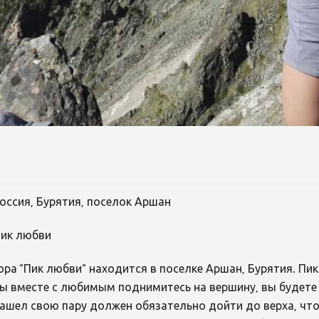
оссия, Бурятия, поселок Аршан
ик любви
ора “Пик любви“ находится в поселке Аршан, Бурятия. Пи
ы вместе с любимым поднимитесь на вершину, вы будете ж
ашел свою пару должен обязательно дойти до верха, что