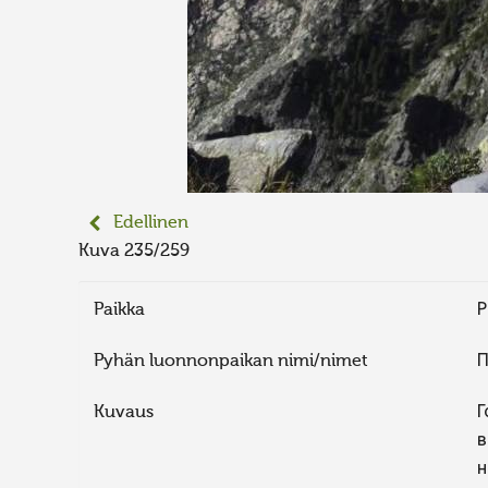
Edellinen
Kuva 235/259
Paikka
Р
Pyhän luonnonpaikan nimi/nimet
П
Kuvaus
Г
в
н