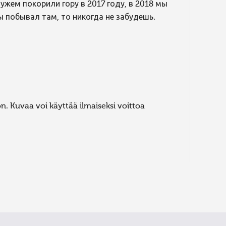
ужем покорили гору в 2017 году, в 2018 мы
ы побывал там, то никогда не забудешь.
. Kuvaa voi käyttää ilmaiseksi voittoa