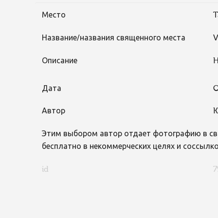
Место
T
Название/названия священного места
V
Описание
H
Дата
O
Автор
K
Этим выбором автор отдает фотографию в св
бесплатно в некоммерческих целях и соссылко
id
7
FaLang translation system by Faboba