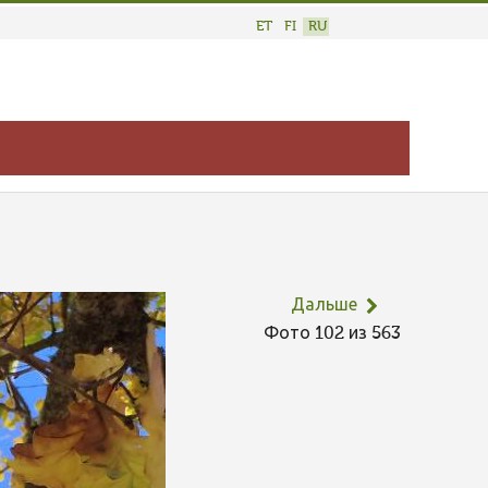
ET
FI
RU
Дальше
Фото 102 из 563