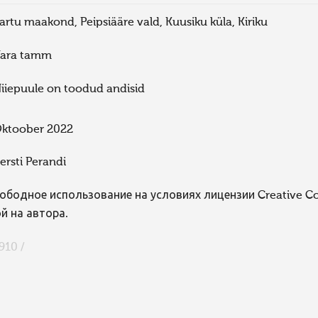
artu maakond, Peipsiääre vald, Kuusiku küla, Kiriku
ara tamm
iiepuule on toodud andisid
ktoober 2022
ersti Perandi
ободное использование на условиях лицензии Creative 
й на автора.
910 /