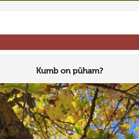
Kumb on püham?