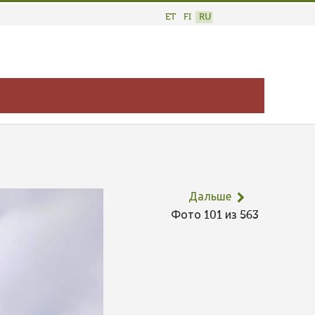
ET
FI
RU
Дальше
Фото 101 из 563