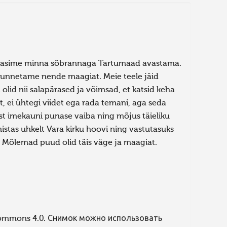
sustasime minna sõbrannaga Tartumaad avastama.
 tunnetame nende maagiat. Meie teele jäid
lid nii salapärased ja võimsad, et katsid keha
, ei ühtegi viidet ega rada temani, aga seda
est imekauni punase vaiba ning mõjus täieliku
nistas uhkelt Vara kirku hoovi ning vastutasuks
 Mõlemad puud olid täis väge ja maagiat.
Commons 4.0. Снимок можно использовать