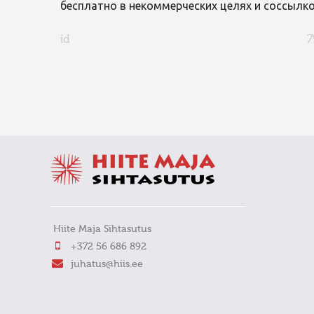
бесплатно в некоммерческих целях и соссылко
id
7
FaLang translation system by Faboba
Hiite Maja Sihtasutus
+372 56 686 892
juhatus@hiis.ee