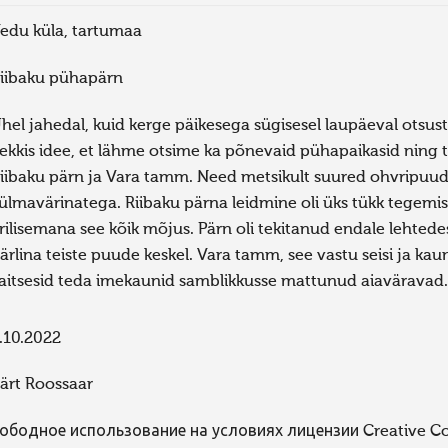
edu küla, tartumaa
iibaku pühapärn
hel jahedal, kuid kerge päikesega sügisesel laupäeval ot
ekkis idee, et lähme otsime ka põnevaid pühapaikasid ning
iibaku pärn ja Vara tamm. Need metsikult suured ohvripuud o
ülmavärinatega. Riibaku pärna leidmine oli üks tükk tegemist
rilisemana see kõik mõjus. Pärn oli tekitanud endale lehted
ärlina teiste puude keskel. Vara tamm, see vastu seisi ja kau
aitsesid teda imekaunid samblikkusse mattunud aiaväravad.
.10.2022
ärt Roossaar
ободное использование на условиях лицензии Creative 