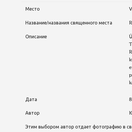
Место
V
Название/названия священного места
R
Описание
Ü
T
R
k
e
p
k
Дата
8
Автор
K
Этим выбором автор отдает фотографию в св