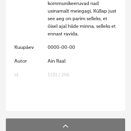
kommunikeeruvad nad
Hiite kuvavõistlus 2020
usinamalt meiegagi. Küllap just
Hiite kuvavõistlus 2020 lisa
see aeg on parim selleks, et
öisel ajal hiide minna, selleks et
Liikuvad kuvad 2020
ennast ravida.
Hiite kuvavõistlus 2019
Kuupäev
0000-00-00
Hiite kuvavõistlus 2018
Hiite kuvavõistlus 2017
Autor
Ain Raal
Hiite kuvavõistlus 2016
id
1131 / 206
Hiite kuvavõistlus 2015
Hiite kuvavõistlus 2014
Hiite kuvavõistlus 2013
FaLang translation system by Faboba
Hiite kuvavõistlus 2012
Hiite kuvavõistlus 2011
Hiite kuvavõistlus 2010