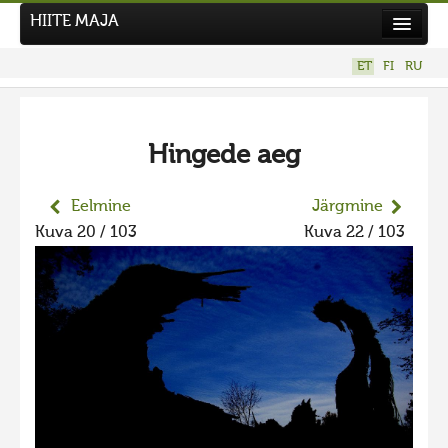
HIITE MAJA
Kodu
ET
FI
RU
Hiite Maja
Tööd
Hingede aeg
Hiied
Uudised
Eelmine
Järgmine
Kuva 20 / 103
Kuva 22 / 103
Tegutse
Kuvavõistlused
UUS KUVAVÕISTLUS
Hiite kuvavõistlus 2026
VANEMAD KUVAVÕISTLUSED
Hiite kuvavõistlus 2025
Hiite kuvavõistlus 2025 lisa