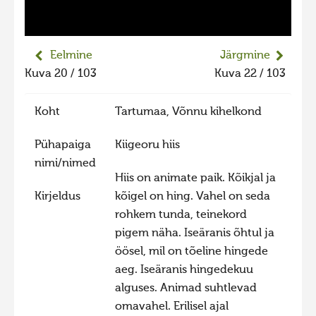
Liikuvad kuvad 2025
Hiite kuvavõistlus 2024
Eelmine
Järgmine
Hiite kuvavõistlus 2024 lisa
Kuva 20 / 103
Kuva 22 / 103
Liikuvad kuvad 2024
Koht
Tartumaa, Võnnu kihelkond
Hiite kuvavõistlus 2023
Hiite kuvavõistlus 2023 lisa
Pühapaiga
Kiigeoru hiis
Liikuvad kuvad 2023
nimi/nimed
Hiis on animate paik. Kõikjal ja
Hiite kuvavõistlus 2022
Kirjeldus
kõigel on hing. Vahel on seda
Hiite kuvavõistlus 2022 lisa
rohkem tunda, teinekord
pigem näha. Iseäranis õhtul ja
Liikuvad kuvad 2022
öösel, mil on tõeline hingede
Hiite kuvavõistlus 2021
aeg. Iseäranis hingedekuu
Hiite kuvavõistlus 2021 lisa
alguses. Animad suhtlevad
omavahel. Erilisel ajal
Liikuvad kuvad 2021