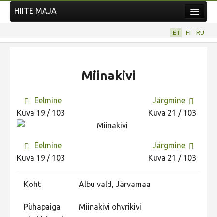
HIITE MAJA
Kodu
ET
FI
RU
Hiite Maja
Tööd
Miinakivi
Hiied
Uudised
Eelmine
Järgmine
Kuva 19 / 103
Kuva 21 / 103
Tegutse
Kuvavõistlused
Eelmine
Järgmine
UUS KUVAVÕISTLUS
Kuva 19 / 103
Kuva 21 / 103
Hiite kuvavõistlus 2026
VANEMAD KUVAVÕISTLUSED
Koht
Albu vald, Järvamaa
Hiite kuvavõistlus 2025
Pühapaiga
Miinakivi ohvrikivi
Hiite kuvavõistlus 2025 lisa