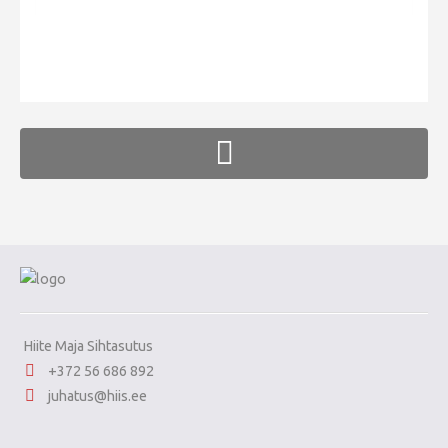
Hiite kuvavõistlus 2020
Hiite kuvavõistlus 2020 lisa
FaLang translation system by Faboba
Liikuvad kuvad 2020
Hiite kuvavõistlus 2019
Hiite kuvavõistlus 2018
Hiite kuvavõistlus 2017
Hiite kuvavõistlus 2016
Hiite kuvavõistlus 2015
Hiite kuvavõistlus 2014
Hiite kuvavõistlus 2013
Hiite Maja Sihtasutus
+372 56 686 892
Hiite kuvavõistlus 2012
juhatus@hiis.ee
Hiite kuvavõistlus 2011
Hiite kuvavõistlus 2010