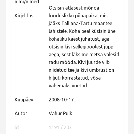
nimi/nimed
Liikuvad kuvad 2025
Otsisin atlasest mõnda
Kirjeldus
looduslikku pühapaika, mis
Hiite kuvavõistlus 2024
jääks Tallinna-Tartu maantee
Hiite kuvavõistlus 2024 lisa
lähistele. Koha peal küsisin ühe
Liikuvad kuvad 2024
kohaliku käest juhatust, aga
otsisin kivi sellegipoolest jupp
Hiite kuvavõistlus 2023
aega, sest läksime metsa valesid
Hiite kuvavõistlus 2023 lisa
radu mööda. Kivi juurde viib
Liikuvad kuvad 2023
niidetud tee ja kivi ümbrust on
hiljuti korrastatud, võsa
Hiite kuvavõistlus 2022
vähemaks võetud.
Hiite kuvavõistlus 2022 lisa
Kuupäev
2008-10-17
Liikuvad kuvad 2022
Hiite kuvavõistlus 2021
Autor
Vahur Puik
Hiite kuvavõistlus 2021 lisa
id
1191 / 207
Liikuvad kuvad 2021