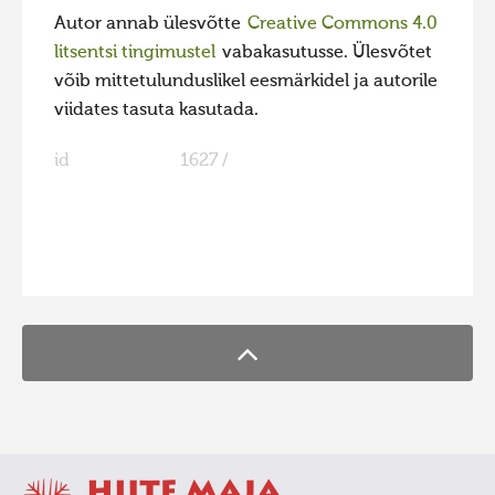
Autor annab ülesvõtte
Creative Commons 4.0
Hiite kuvavõistlus 2009
litsentsi tingimustel
vabakasutusse. Ülesvõtet
Hiite kuvavõistlus 2008
võib mittetulunduslikel eesmärkidel ja autorile
viidates tasuta kasutada.
Kontakt
id
1627 /
FaLang translation system by Faboba