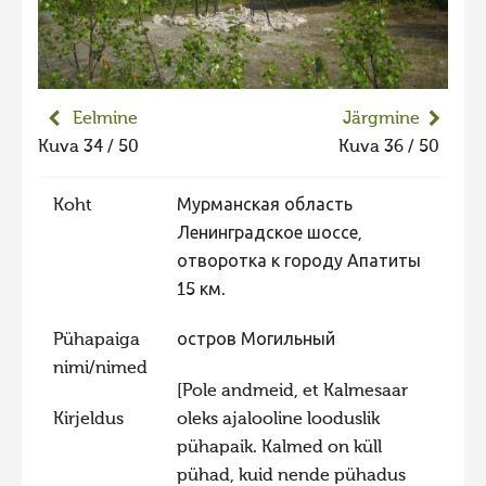
Liikuvad kuvad 2025
Hiite kuvavõistlus 2024
Hiite kuvavõistlus 2024 lisa
Eelmine
Järgmine
Liikuvad kuvad 2024
Kuva 34 / 50
Kuva 36 / 50
Hiite kuvavõistlus 2023
Koht
Мурманская область
Hiite kuvavõistlus 2023 lisa
Ленинградское шоссе,
Liikuvad kuvad 2023
отворотка к городу Апатиты
Hiite kuvavõistlus 2022
15 км.
Hiite kuvavõistlus 2022 lisa
Pühapaiga
остров Могильный
Liikuvad kuvad 2022
nimi/nimed
[Pole andmeid, et Kalmesaar
Hiite kuvavõistlus 2021
Kirjeldus
oleks ajalooline looduslik
Hiite kuvavõistlus 2021 lisa
pühapaik. Kalmed on küll
pühad, kuid nende pühadus
Liikuvad kuvad 2021