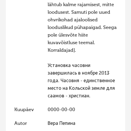
lähtub kalme rajamisest, mitte
Hiite kuvavõistlus 2020
loodusest. Samuti pole uued
Hiite kuvavõistlus 2020 lisa
ohvrikohad ajaloolised
looduslikud pühapaigad. Seega
Liikuvad kuvad 2020
pole ülesvõte hiite
Hiite kuvavõistlus 2019
kuvavõistluse teemal.
Hiite kuvavõistlus 2018
Korraldajad].
Hiite kuvavõistlus 2017
Установка часовни
Hiite kuvavõistlus 2016
завершилась в ноябре 2013
Hiite kuvavõistlus 2015
года. Часовня - единственное
место на Кольской земле для
Hiite kuvavõistlus 2014
саамов - христиан.
Hiite kuvavõistlus 2013
Kuupäev
0000-00-00
Hiite kuvavõistlus 2012
Hiite kuvavõistlus 2011
Autor
Вера Пепина
Hiite kuvavõistlus 2010