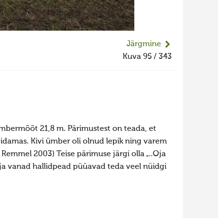
Järgmine
Kuva 95 / 343
 ümbermõõt 21,8 m. Pärimustest on teada, et
u pidamas. Kivi ümber oli olnud lepik ning varem
 Remmel 2003) Teise pärimuse järgi olla „..Oja
ati ja vanad hallidpead püüavad teda veel nüidgi