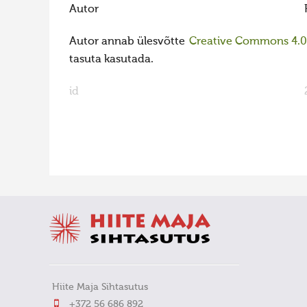
Autor
Autor annab ülesvõtte
Creative Commons 4.0 l
tasuta kasutada.
id
FaLang translation system by Faboba
Hiite Maja Sihtasutus
+372 56 686 892