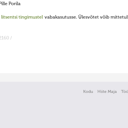
Pille Porila
itsentsi tingimustel
vabakasutusse. Ülesvõtet võib mittetulu
2160 /
Kodu
Hiite Maja
Tö