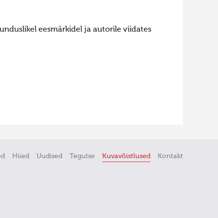
nduslikel eesmärkidel ja autorile viidates
öd
Hiied
Uudised
Tegutse
Kuvavõistlused
Kontakt