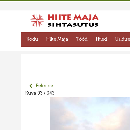
Kodu
Hiite Maja
Tööd
Hiied
Uudis
Eelmine
Kuva 93 / 343