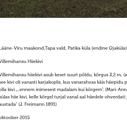
Lääne-Viru maakond,Tapa vald, Patika küla (endine Ojaküla)
Villemihansu Hiiekivi
Villemihansu hiiekivi asub keset suurt põldu, kõrgus 3,2 m,
see kivi oli vanasti karjakoplis, kus vanarahvas käis hiiepid
olla kivi „..ennem inimesest madalam kui kõrgem“. (Mari-Ann
külas hiie kivi, kelle kõrgel turjal vanal aal hiiedele ohverd
austada“ (J. Freimann 1891)
oktoober 2015