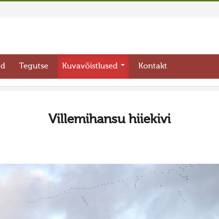
ed
Tegutse
Kuvavõistlused
Kontakt
Villemihansu hiiekivi