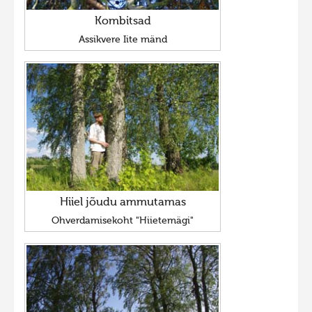
Kombitsad
Assikvere Iite mänd
Hiiel jõudu ammutamas
Ohverdamisekoht "Hiietemägi"