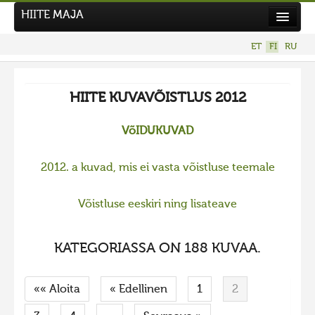
HIITE MAJA
Uutiset
ET
FI
RU
Kuvakilpailut
UUSI KUVAKILPAILU
HIITE KUVAVÕISTLUS 2012
Hiite kuvavõistlus 2026
VõIDUKUVAD
AIEMMAT KILPAILUT
Hiisien kuvakilpailu 2025
2012. a kuvad, mis ei vasta võistluse teemale
2025 kuvakilpailu lisä
Võistluse eeskiri ning lisateave
Liikuvad kuvad 2025
Hiisien kuvakilpailu 2024
KATEGORIASSA ON 188 KUVAA.
2024 kuvakilpailu lisä
Liikkuvat kuvat 2024
«« Aloita
« Edellinen
1
2
Hiisien kuvakilpailu 2023