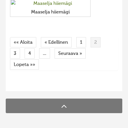
Maaselja hiiemägi
«« Aloita
« Edellinen
1
2
3
4
...
Seuraava »
Lopeta »»
FaLang translation system by Faboba