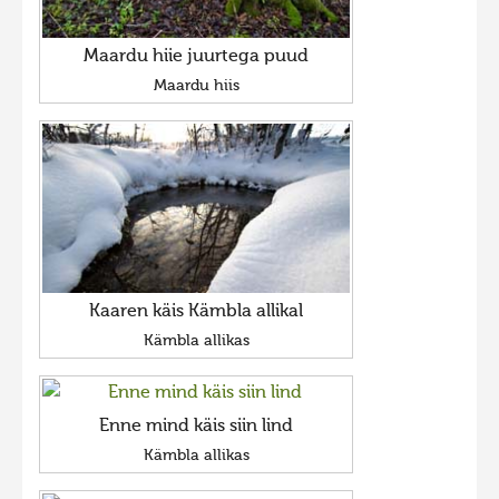
Maardu hiie juurtega puud
Maardu hiis
Kaaren käis Kämbla allikal
Kämbla allikas
Enne mind käis siin lind
Kämbla allikas