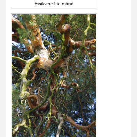
Assikvere Iite mänd