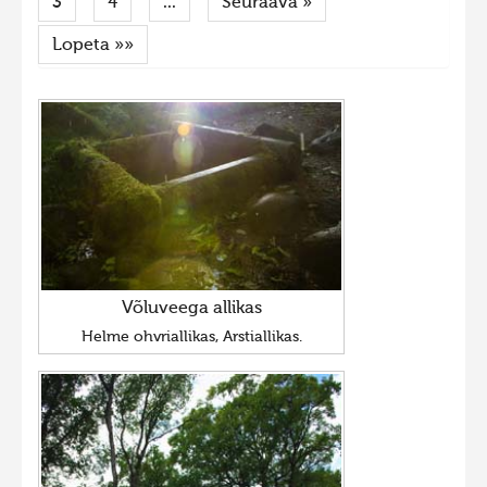
3
4
...
Seuraava »
2023 kuvakilpailu lisä
Lopeta »»
Liikkuvat kuvat 2023
Hiite kuvavõistlus 2022
Hiite kuvavõistlus 2022 lisa
Liikkuvat kuvat 2022
Hiite kuvavõistlus 2021
Liikkuvat kuvat 2021
Hiite kuvavõistlus 2020
Võluveega allikas
Liikkuvat kuvat 2020
Helme ohvriallikas, Arstiallikas.
Hiite kuvavõistlus 2019
Hiite kuvavõistlus 2018
Hiite kuvavõistlus 2017
Hiite kuvavõistlus 2016