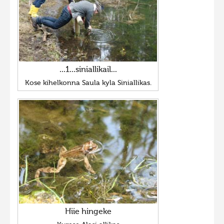
...1...siniallikail...
Kose kihelkonna Saula kyla Siniallikas.
Hiie hingeke