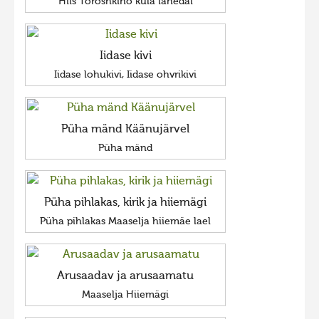
Hiis Tõrõshkino küla lähedal
Iidase kivi
Iidase lohukivi, Iidase ohvrikivi
Püha mänd Käänujärvel
Püha mänd
Püha pihlakas, kirik ja hiiemägi
Püha pihlakas Maaselja hiiemäe lael
Arusaadav ja arusaamatu
Maaselja Hiiemägi