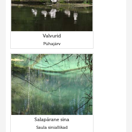
Valvurid
Pühajärv
Salapärane sina
Saula siniallikad