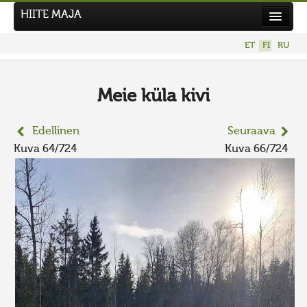
HIITE MAJA
Uutiset
ET
FI
RU
Kuvakilpailut
UUSI KUVAKILPAILU
Meie küla kivi
Hiite kuvavõistlus 2026
Edellinen
Seuraava
AIEMMAT KILPAILUT
Kuva 64/724
Kuva 66/724