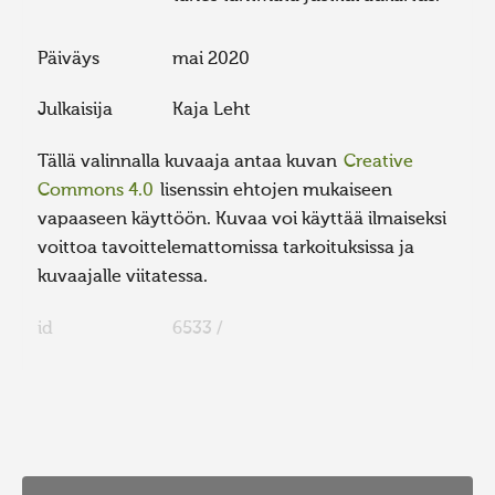
Päiväys
mai 2020
Julkaisija
Kaja Leht
Tällä valinnalla kuvaaja antaa kuvan
Creative
Commons 4.0
lisenssin ehtojen mukaiseen
vapaaseen käyttöön. Kuvaa voi käyttää ilmaiseksi
voittoa tavoittelemattomissa tarkoituksissa ja
kuvaajalle viitatessa.
id
6533 /
FaLang translation system by Faboba