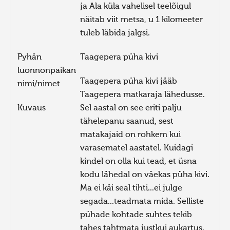
ja Ala küla vahelisel teelõigul
näitab viit metsa, u 1 kilomeeter
tuleb läbida jalgsi.
Pyhän
Taagepera püha kivi
luonnonpaikan
Taagepera püha kivi jääb
nimi/nimet
Taagepera matkaraja lähedusse.
Kuvaus
Sel aastal on see eriti palju
tähelepanu saanud, sest
matakajaid on rohkem kui
varasematel aastatel. Kuidagi
kindel on olla kui tead, et üsna
kodu lähedal on väekas püha kivi.
Ma ei käi seal tihti...ei julge
segada...teadmata mida. Selliste
pühade kohtade suhtes tekib
tahes tahtmata justkui aukartus.