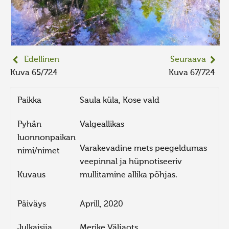
Edellinen
Seuraava
Kuva 65/724
Kuva 67/724
Paikka
Saula küla, Kose vald
Pyhän
Valgeallikas
luonnonpaikan
Varakevadine mets peegeldumas
nimi/nimet
veepinnal ja hüpnotiseeriv
Kuvaus
mullitamine allika põhjas.
Päiväys
Aprill, 2020
Julkaisija
Merike Väljaots