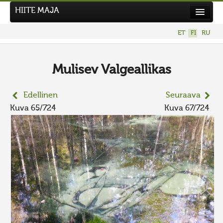
HIITE MAJA
Uutiset
ET
FI
RU
Kuvakilpailut
UUSI KUVAKILPAILU
Mulisev Valgeallikas
Hiite kuvavõistlus 2026
Edellinen
Seuraava
AIEMMAT KILPAILUT
Kuva 65/724
Kuva 67/724