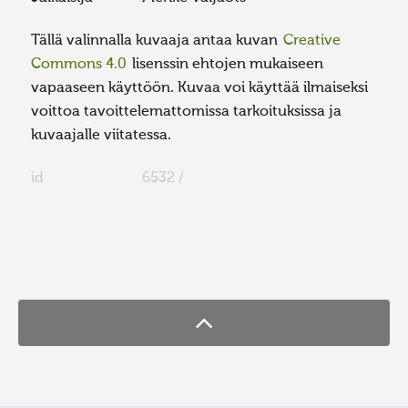
Tällä valinnalla kuvaaja antaa kuvan
Creative
Commons 4.0
lisenssin ehtojen mukaiseen
vapaaseen käyttöön. Kuvaa voi käyttää ilmaiseksi
voittoa tavoittelemattomissa tarkoituksissa ja
kuvaajalle viitatessa.
id
6532 /
FaLang translation system by Faboba