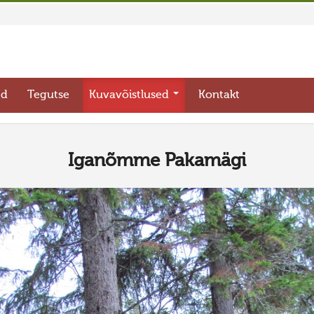
ed
Tegutse
Kuvavõistlused
Kontakt
Iganõmme Pakamägi