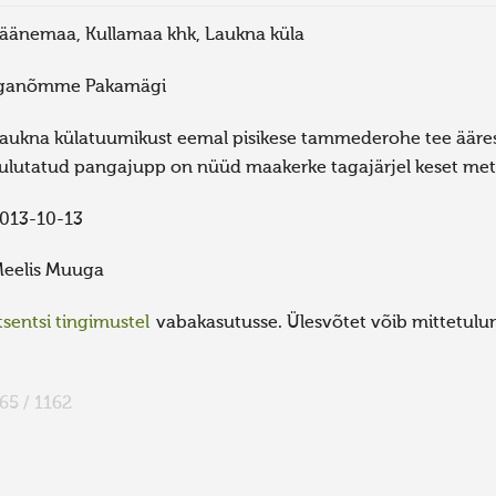
äänemaa, Kullamaa khk, Laukna küla
ganõmme Pakamägi
aukna külatuumikust eemal pisikese tammederohe tee ääres
ulutatud pangajupp on nüüd maakerke tagajärjel keset met
013-10-13
eelis Muuga
sentsi tingimustel
vabakasutusse. Ülesvõtet võib mittetulund
65 / 1162