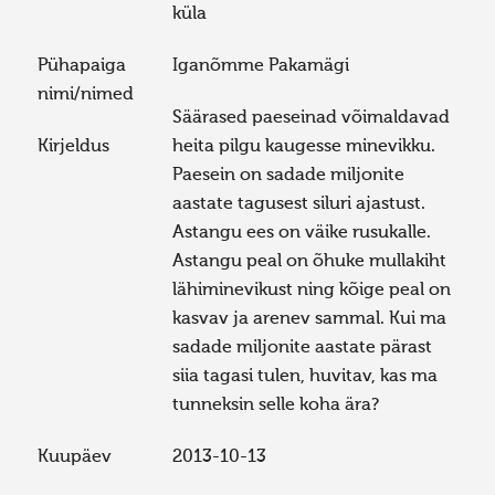
küla
Pühapaiga
Iganõmme Pakamägi
nimi/nimed
Säärased paeseinad võimaldavad
Kirjeldus
heita pilgu kaugesse minevikku.
Paesein on sadade miljonite
aastate tagusest siluri ajastust.
Astangu ees on väike rusukalle.
Astangu peal on õhuke mullakiht
lähiminevikust ning kõige peal on
kasvav ja arenev sammal. Kui ma
sadade miljonite aastate pärast
siia tagasi tulen, huvitav, kas ma
tunneksin selle koha ära?
Kuupäev
2013-10-13