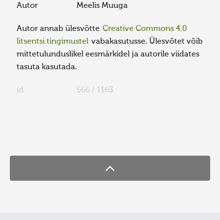
Autor
Meelis Muuga
Autor annab ülesvõtte
Creative Commons 4.0
litsentsi tingimustel
vabakasutusse. Ülesvõtet võib
mittetulunduslikel eesmärkidel ja autorile viidates
tasuta kasutada.
id
566 / 1163
FaLang translation system by Faboba