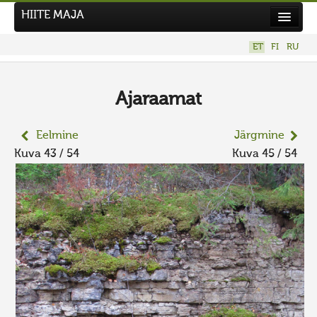
HIITE MAJA
Kodu
ET
FI
RU
Hiite Maja
Tööd
Ajaraamat
Hiied
Eelmine
Järgmine
Uudised
Kuva 43 / 54
Kuva 45 / 54
Tegutse
Kuvavõistlused
UUS KUVAVÕISTLUS
Hiite kuvavõistlus 2026
VANEMAD KUVAVÕISTLUSED
Kontakt