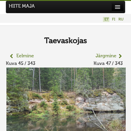
HIITE MAJA
Kodu
ET
FI
RU
Hiite Maja
Tööd
Taevaskojas
Hiied
Eelmine
Järgmine
Uudised
Kuva 45 / 343
Kuva 47 / 343
Tegutse
Kuvavõistlused
UUS KUVAVÕISTLUS
Hiite kuvavõistlus 2026
VANEMAD KUVAVÕISTLUSED
Kontakt