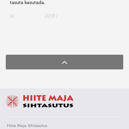
tasuta kasutada.
id
2218 /
FaLang translation system by Faboba
Hiite Maja Sihtasutus