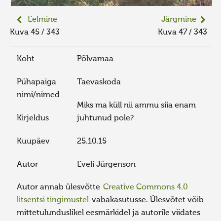
Eelmine
Järgmine
Kuva 45 / 343
Kuva 47 / 343
Koht
Põlvamaa
Pühapaiga
Taevaskoda
nimi/nimed
Miks ma küll nii ammu siia enam
Kirjeldus
juhtunud pole?
Kuupäev
25.10.15
Autor
Eveli Jürgenson
Autor annab ülesvõtte
Creative Commons 4.0
litsentsi tingimustel
vabakasutusse. Ülesvõtet võib
mittetulunduslikel eesmärkidel ja autorile viidates