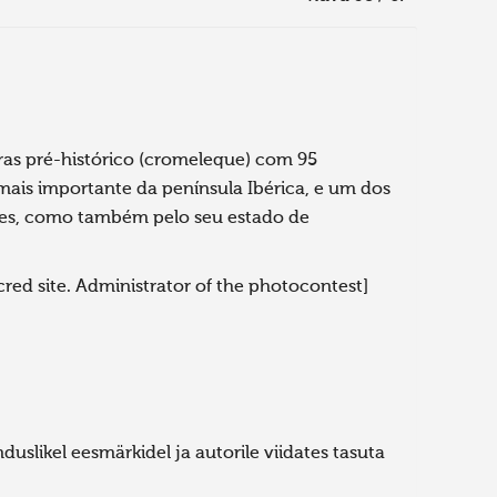
as pré-histórico (cromeleque) com 95
ais importante da península Ibérica, e um dos
ões, como também pelo seu estado de
cred site. Administrator of the photocontest]
uslikel eesmärkidel ja autorile viidates tasuta