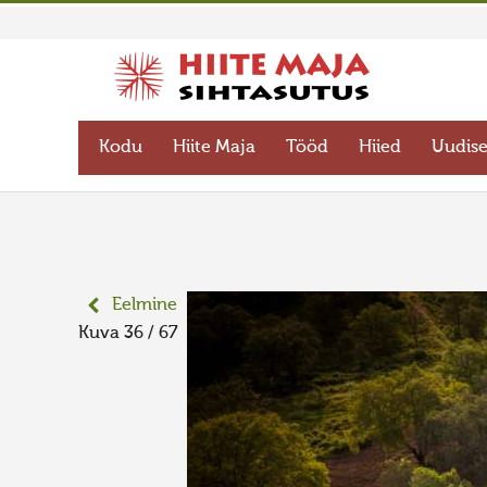
Kodu
Hiite Maja
Tööd
Hiied
Uudis
Eelmine
Kuva 36 / 67