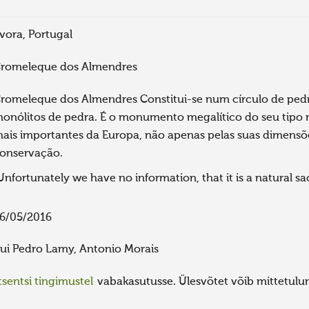
vora, Portugal
romeleque dos Almendres
romeleque dos Almendres Constitui-se num círculo de pedr
onólitos de pedra. É o monumento megalítico do seu tipo m
ais importantes da Europa, não apenas pelas suas dimens
onservação.
Unfortunately we have no information, that it is a natural sa
6/05/2016
ui Pedro Lamy, Antonio Morais
sentsi tingimustel
vabakasutusse. Ülesvõtet võib mittetulund