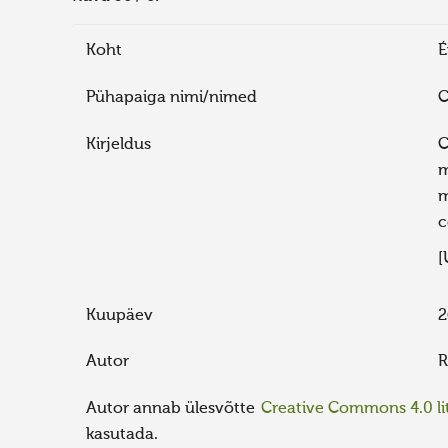
Koht
É
Pühapaiga nimi/nimed
C
Kirjeldus
C
m
m
c
[
Kuupäev
2
Autor
R
Autor annab ülesvõtte
Creative Commons 4.0 lit
kasutada.