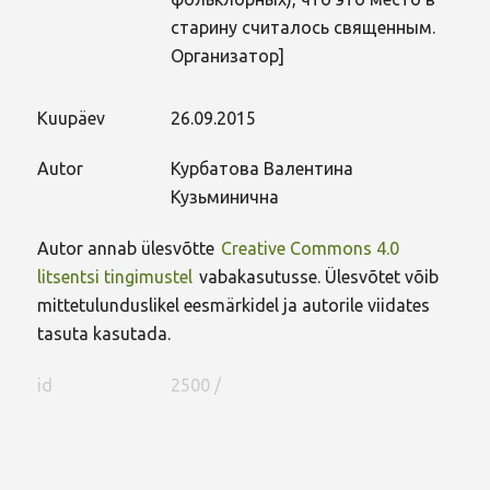
старину считалось священным.
Организатор]
Kuupäev
26.09.2015
Autor
Курбатова Валентина
Кузьминична
Autor annab ülesvõtte
Creative Commons 4.0
litsentsi tingimustel
vabakasutusse. Ülesvõtet võib
mittetulunduslikel eesmärkidel ja autorile viidates
tasuta kasutada.
id
2500 /
FaLang translation system by Faboba