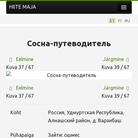
HIITE MAJA
Kodu
ET
FI
RU
Hiite Maja
Tööd
Сосна-путеводитель
Hiied
Eelmine
Järgmine
Uudised
Kuva 37 / 67
Kuva 39 / 67
Tegutse
Kuvavõistlused
Eelmine
Järgmine
UUS KUVAVÕISTLUS
Kuva 37 / 67
Kuva 39 / 67
Hiite kuvavõistlus 2026
Koht
Россия, Удмуртская Республика,
VANEMAD KUVAVÕISTLUSED
Алнашский район, д. Варзибаш
Kontakt
Pühapaiga
Зайти: ошмес