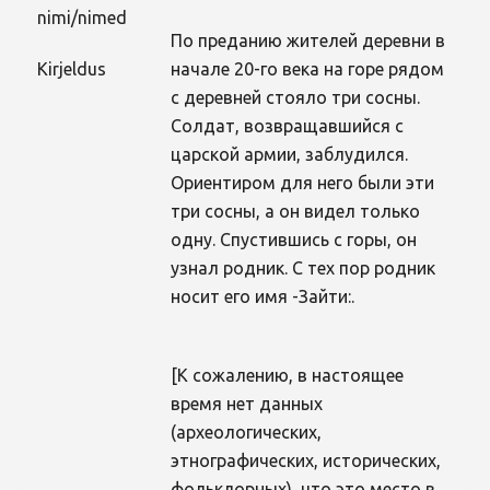
nimi/nimed
По преданию жителей деревни в
Kirjeldus
начале 20-го века на горе рядом
с деревней стояло три сосны.
Солдат, возвращавшийся с
царской aрмии, заблудился.
Ориентиром для него были эти
три сосны, а он видел только
одну. Спустившись с горы, он
узнал родник. С тех пор родник
носит его имя -Зайти:.
[К сожалению, в настоящее
время нет данных
(археологических,
этнографических, исторических,
фольклорных), что это место в