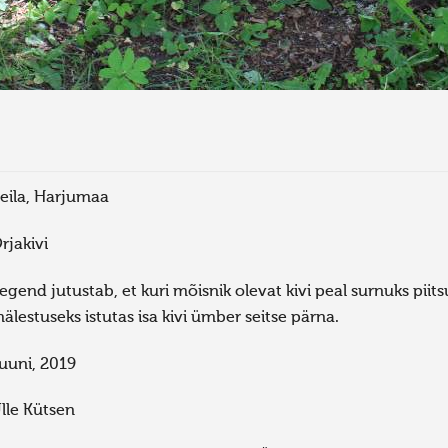
eila, Harjumaa
rjakivi
egend jutustab, et kuri mõisnik olevat kivi peal surnuks pi
älestuseks istutas isa kivi ümber seitse pärna.
uuni, 2019
lle Kütsen