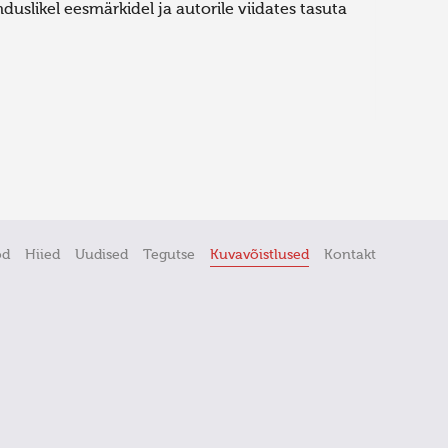
uslikel eesmärkidel ja autorile viidates tasuta
öd
Hiied
Uudised
Tegutse
Kuvavõistlused
Kontakt