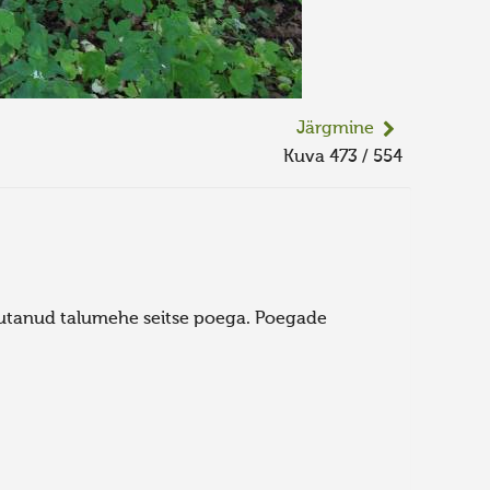
Järgmine
Kuva 473 / 554
itsutanud talumehe seitse poega. Poegade