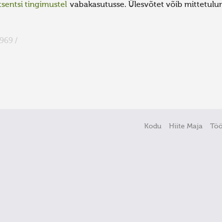
sentsi tingimustel
vabakasutusse. Ülesvõtet võib mittetulund
969 /
Kodu
Hiite Maja
Tö