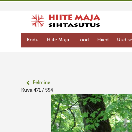
Kodu
Hiite Maja
Tööd
Hiied
Uudis
Eelmine
Kuva 471 / 554