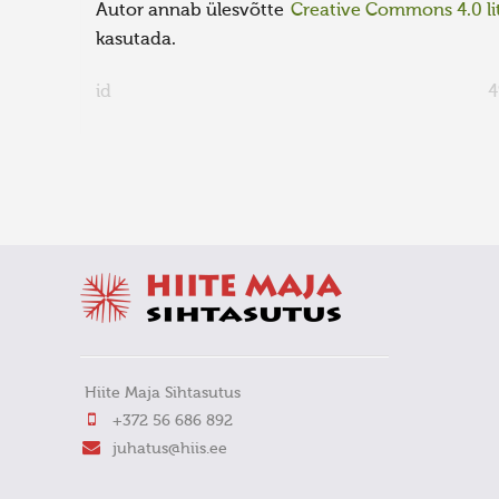
Autor annab ülesvõtte
Creative Commons 4.0 lit
kasutada.
id
4
FaLang translation system by Faboba
Hiite Maja Sihtasutus
+372 56 686 892
juhatus@hiis.ee