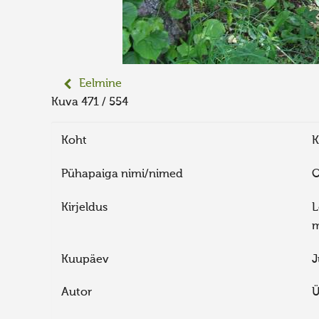
Eelmine
Kuva 471 / 554
Koht
K
Pühapaiga nimi/nimed
O
Kirjeldus
L
m
Kuupäev
J
Autor
Ü