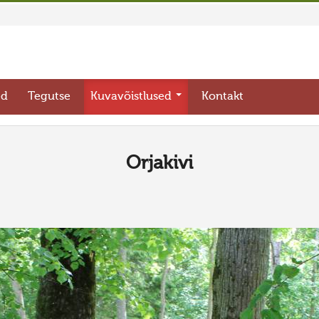
ed
Tegutse
Kuvavõistlused
Kontakt
Orjakivi