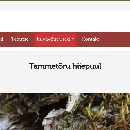
ed
Tegutse
Kuvavõistlused
Kontakt
Tammetõru hiiepuul