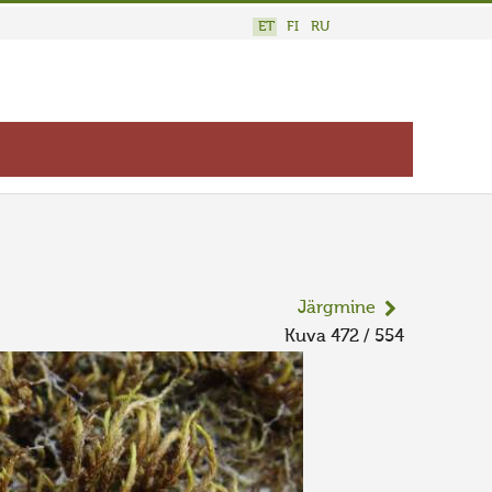
ET
FI
RU
Järgmine
Kuva 472 / 554