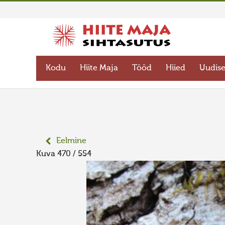
Kodu
Hiite Maja
Tööd
Hiied
Uudis
Eelmine
Kuva 470 / 554