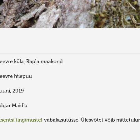
eevre küla, Rapla maakond
eevre hiiepuu
uuni, 2019
dgar Maidla
sentsi tingimustel
vabakasutusse. Ülesvõtet võib mittetulund