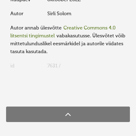
Autor
Sirli Solom
Autor annab ülesvõtte
Creative Commons 4.0
litsentsi tingimustel
vabakasutusse. Ülesvõtet võib
mittetulunduslikel eesmärkidel ja autorile viidates
tasuta kasutada.
id
7631 /
FaLang translation system by Faboba