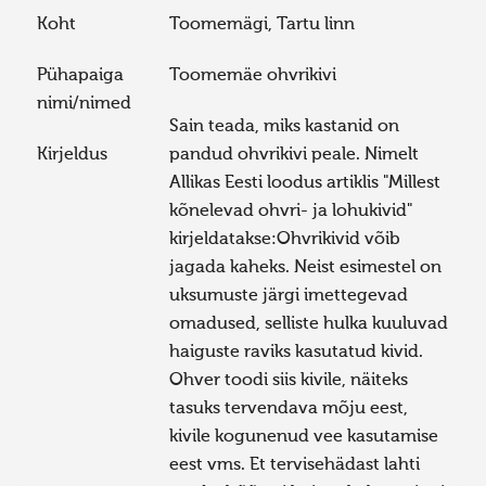
Koht
Toomemägi, Tartu linn
Pühapaiga
Toomemäe ohvrikivi
nimi/nimed
Sain teada, miks kastanid on
Kirjeldus
pandud ohvrikivi peale. Nimelt
Allikas Eesti loodus artiklis "Millest
kõnelevad ohvri- ja lohukivid"
kirjeldatakse:Ohvrikivid võib
jagada kaheks. Neist esimestel on
uksumuste järgi imettegevad
omadused, selliste hulka kuuluvad
haiguste raviks kasutatud kivid.
Ohver toodi siis kivile, näiteks
tasuks tervendava mõju eest,
kivile kogunenud vee kasutamise
eest vms. Et tervisehädast lahti