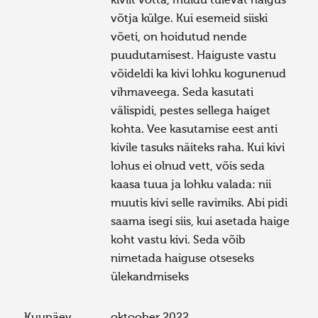
kivilt võtta, muidu tulevat haigus
võtja külge. Kui esemeid siiski
võeti, on hoidutud nende
puudutamisest. Haiguste vastu
võideldi ka kivi lohku kogunenud
vihmaveega. Seda kasutati
välispidi, pestes sellega haiget
kohta. Vee kasutamise eest anti
kivile tasuks näiteks raha. Kui kivi
lohus ei olnud vett, võis seda
kaasa tuua ja lohku valada: nii
muutis kivi selle ravimiks. Abi pidi
saama isegi siis, kui asetada haige
koht vastu kivi. Seda võib
nimetada haiguse otseseks
ülekandmiseks
Kuupäev
oktoober 2022