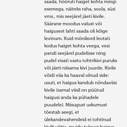
saada, hõõruti haiget kohta mingi
esemega, näiteks raha, soola, süsi
vms., mis seejärel jäeti kivile.
Säärane moodus valust või
haigusest lahti saada oli kõige
levinum. Kuid mõnikord leotati
kodus haiget kohta veega, vesi
pandi seejärel pudelisse ning
pudel visati vastu tohtrikivi puruks
või jäeti niisama kivi juurde. Kivile
võidi viia ka haaval olnud side:
usuti, et haigus kandub nõndaviisi
kivile (samal viisil on püütud
haigusi anda ka pühadele
puudele). Niisugust uskumust
tõestab seegi, et
ülekandevahendeid ei tohtinud