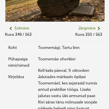
Eelmine
Järgmine
Kuva 348 / 563
Kuva 350 / 563
Koht
Toomemägi, Tartu linn
Pühapaiga
Toomemäe ohvrikivi
nimi/nimed
Kell kaks päeval, 9. oktoober.
Kirjeldus
Jalutades märkasin õpilasi
Toomemäel, kes asjatasid tunnis
antud praktilise tööga. Lisaks
jalutas vastu üks armunud paar.
Kivi säras tänu mõnusale soojale
päiksele helgelt ning lootust