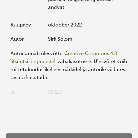
andvat.
Kuupäev
oktoober 2022
Autor
Sirli Solom
Autor annab ülesvõtte
Creative Commons 4.0
litsentsi tingimustel
vabakasutusse. Ülesvõtet võib
mittetulunduslikel eesmärkidel ja autorile viidates
tasuta kasutada.
id
7632 /
FaLang translation system by Faboba