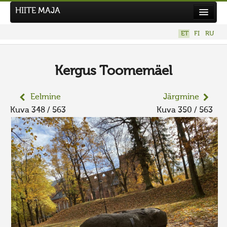
HIITE MAJA
Kodu
ET
FI
RU
Hiite Maja
Tööd
Kergus Toomemäel
Hiied
Eelmine
Järgmine
Uudised
Kuva 348 / 563
Kuva 350 / 563
Tegutse
Kuvavõistlused
UUS KUVAVÕISTLUS
Hiite kuvavõistlus 2026
VANEMAD KUVAVÕISTLUSED
Kontakt