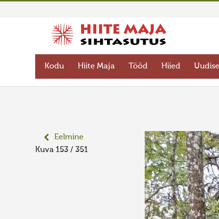
Kodu
Hiite Maja
Tööd
Hiied
Uudis
Eelmine
Kuva 153 / 351