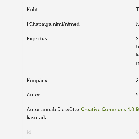
Koht
T
Pühapaiga nimi/nimed
I
Kirjeldus
S
t
k
m
Kuupäev
2
Autor
S
Autor annab ülesvõtte
Creative Commons 4.0 lit
kasutada.
id
8