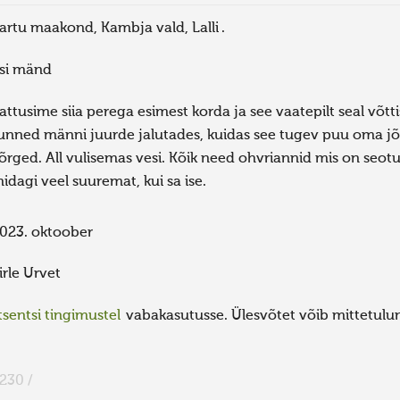
artu maakond, Kambja vald, Lalli .
isi mänd
attusime siia perega esimest korda ja see vaatepilt seal võtt
unned männi juurde jalutades, kuidas see tugev puu oma jõu
õrged. All vulisemas vesi. Kõik need ohvriannid mis on seotu
idagi veel suuremat, kui sa ise.
023. oktoober
irle Urvet
sentsi tingimustel
vabakasutusse. Ülesvõtet võib mittetulund
230 /