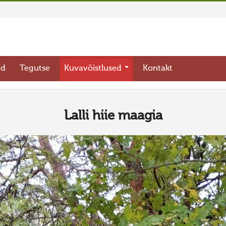
ed
Tegutse
Kuvavõistlused
Kontakt
Lalli hiie maagia