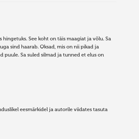
is hingetuks. See koht on täis maagiat ja võlu. Sa
ga sind haarab. Oksad, mis on nii pikad ja
d puule. Sa suled silmad ja tunned et elus on
uslikel eesmärkidel ja autorile viidates tasuta