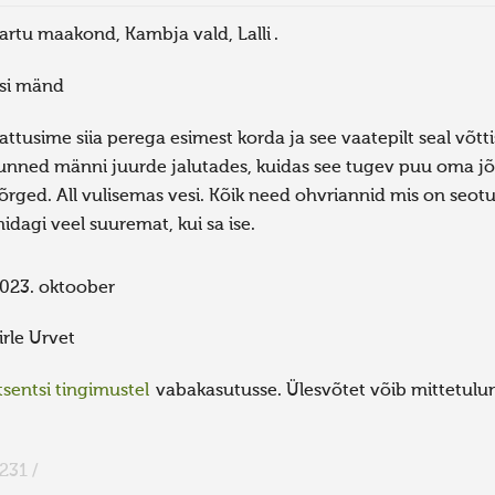
artu maakond, Kambja vald, Lalli .
isi mänd
attusime siia perega esimest korda ja see vaatepilt seal võtt
unned männi juurde jalutades, kuidas see tugev puu oma jõu
õrged. All vulisemas vesi. Kõik need ohvriannid mis on seotu
idagi veel suuremat, kui sa ise.
023. oktoober
irle Urvet
sentsi tingimustel
vabakasutusse. Ülesvõtet võib mittetulund
231 /