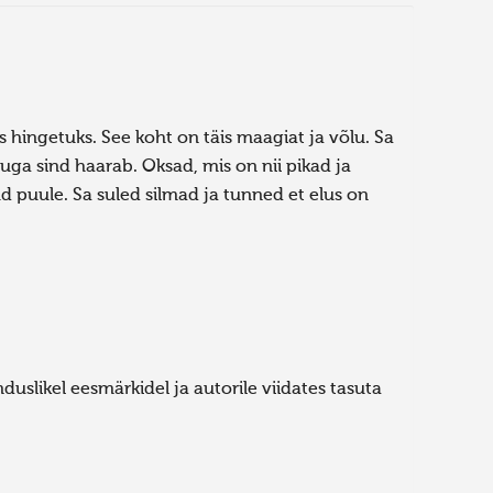
is hingetuks. See koht on täis maagiat ja võlu. Sa
ga sind haarab. Oksad, mis on nii pikad ja
d puule. Sa suled silmad ja tunned et elus on
uslikel eesmärkidel ja autorile viidates tasuta