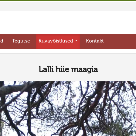
ed
Tegutse
Kuvavõistlused
Kontakt
Lalli hiie maagia