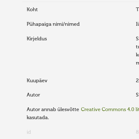
Koht
T
Pühapaiga nimi/nimed
I
Kirjeldus
S
t
k
m
Kuupäev
2
Autor
S
Autor annab ülesvõtte
Creative Commons 4.0 lit
kasutada.
id
8