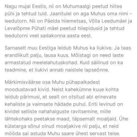
Nagu mujal Eestis, nii on Muhumaalgi peetud hiites
pühi ja tehtud tuld. Jaanitulel on aga Muhus oma nimi –
leedutorn. Nii on Päelda hiiemetsas, Võlla Leedumäel ja
Levalõpme Pühati mäel peetud hiiepidusid ja tehtud
leedutorni veel sadakonna aasta eest.
Sarnaselt muu Eestiga leidub Muhus ka liukive. Ja taas
erandlikult palju, lausa kuus. Mõistagi on need laste
armastatud meelelahutuskohad. Kuid säilinud on ka
teadmine, et liukivi annab naistele lapseõnne.
Märkimisväärse osa Muhu pühapaikadest
moodustavad kivid. Neist kahekümne kuue kohta
leidub pärimusi, et sealt on otsitud abi erinevate
kehaliste ja vaimsete hädade puhul. Eriti levinud on
kividel selliste nahahaiguste ravitsemine, mille
lähtekohaks peetakse maad, täpsemalt moaljaid. Ühe
külatarga sõnul olnud moaljakive nii palju, et neid
mööda sai astuda Muhu saare ühest servast teise.