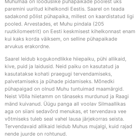
Muhumaa on looduslike pühapaikade poolest üks
paremini uuritud kihelkondi Eestis. Saarel on teada
sadakond põlist pühapaika, millest on kaardistatud ligi
pooled. Arvestades, et Muhu pindala (205
ruutkilomeetrit) on Eesti keskmisest kihelkonnast enam
kui kaks korda väiksem, on selline pühapaikade
arvukus erakordne.
Saarel leidub kogukondlikke hiiepaiku, pühi allikaid,
kive, puid ja laidusid. Neid paiku on kasutatud ja
kasutatakse kohati praegugi tervendamiseks,
palvetamiseks ja pühade pidamiseks. Mõnedki
pühapaigad on olnud Muhu tuntuimad maamärgid.
Neist Võlla hiietamm on tänaseks murdunud ja Raagi
mänd kuivanud. Üügu panga all voolav Silmaallikas
aga on siiani sedavõrd menukas, et tervendava vee
võtmiseks tuleb seal vahel lausa järjekorras seista.
Tervendavaid allikaid leidub Muhus mujalgi, kuid rajad
nende juurde on rohtunud.