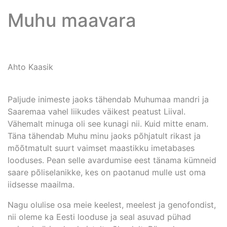
Muhu maavara
Ahto Kaasik
Paljude inimeste jaoks tähendab Muhumaa mandri ja
Saaremaa vahel liikudes väikest peatust Liival.
Vähemalt minuga oli see kunagi nii. Kuid mitte enam.
Täna tähendab Muhu minu jaoks põhjatult rikast ja
mõõtmatult suurt vaimset maastikku imetabases
looduses. Pean selle avardumise eest tänama kümneid
saare põliselanikke, kes on paotanud mulle ust oma
iidsesse maailma.
Nagu olulise osa meie keelest, meelest ja genofondist,
nii oleme ka Eesti looduse ja seal asuvad pühad