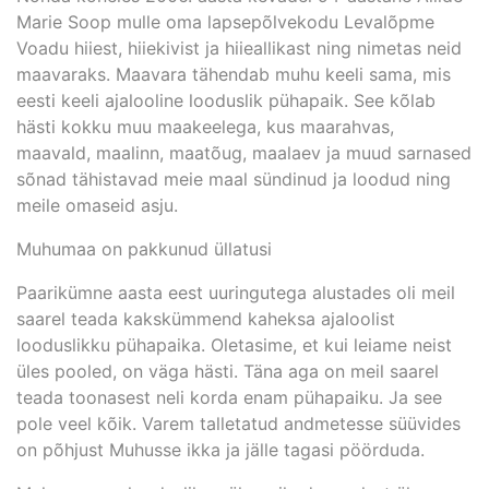
Marie Soop mulle oma lapsepõlvekodu Levalõpme
Voadu hiiest, hiiekivist ja hiieallikast ning nimetas neid
maavaraks. Maavara tähendab muhu keeli sama, mis
eesti keeli ajalooline looduslik pühapaik. See kõlab
hästi kokku muu maakeelega, kus maarahvas,
maavald, maalinn, maatõug, maalaev ja muud sarnased
sõnad tähistavad meie maal sündinud ja loodud ning
meile omaseid asju.
Muhumaa on pakkunud üllatusi
Paarikümne aasta eest uuringutega alustades oli meil
saarel teada kakskümmend kaheksa ajaloolist
looduslikku pühapaika. Oletasime, et kui leiame neist
üles pooled, on väga hästi. Täna aga on meil saarel
teada toonasest neli korda enam pühapaiku. Ja see
pole veel kõik. Varem talletatud andmetesse süüvides
on põhjust Muhusse ikka ja jälle tagasi pöörduda.