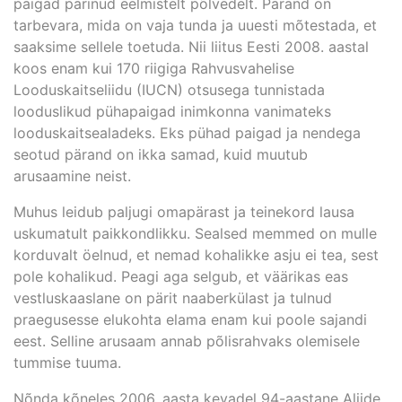
paigad pärinud eelmistelt põlvedelt. Pärand on
tarbevara, mida on vaja tunda ja uuesti mõtestada, et
saaksime sellele toetuda. Nii liitus Eesti 2008. aastal
koos enam kui 170 riigiga Rahvusvahelise
Looduskaitseliidu (IUCN) otsusega tunnistada
looduslikud pühapaigad inimkonna vanimateks
looduskaitsealadeks. Eks pühad paigad ja nendega
seotud pärand on ikka samad, kuid muutub
arusaamine neist.
Muhus leidub paljugi omapärast ja teinekord lausa
uskumatult paikkondlikku. Sealsed memmed on mulle
korduvalt öelnud, et nemad kohalikke asju ei tea, sest
pole kohalikud. Peagi aga selgub, et väärikas eas
vestluskaaslane on pärit naaberkülast ja tulnud
praegusesse elukohta elama enam kui poole sajandi
eest. Selline arusaam annab põlisrahvaks olemisele
tummise tuuma.
Nõnda kõneles 2006. aasta kevadel 94-aastane Aliide