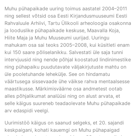
Muhu pühapaikade uuring toimus aastatel 2004–2011
ning sellest võtsid osa Eesti Kirjandusmuuseumi Eesti
Rahvaluule Arhiivi, Tartu Ülikooli arheoloogia osakonna
ja looduslike pühapaikade keskuse, Maavalla Koja,
Hiite Maja ja Muhu Muuseumi uurijad. Uuringu
mahukam osa sai teoks 2005–2008, kui küsitleti enam
kui 150 saare põliselanikku. Salvestati üle saja tunni
intervjuusid ning nende põhjal koostatud lindinimestike
ning pühapaiku puudutavate väljakirjutuste mahtu on
üle pooletuhande lehekülje. See on hindamatu
väärtusega sissevaade ühe väikse rahva mentaalsesse
maastikusse. Märkimisväärne osa andmetest ootab
alles põhjalikumat analüüsi ning on alust arvata, et
selle käigus suureneb teadaolevate Muhu pühapaikade
arv edaspidi veelgi.
Uurimistöö käigus on saanud selgeks, et 20. sajandi
keskpaigani, kohati kauemgi on Muhu pühapaigad