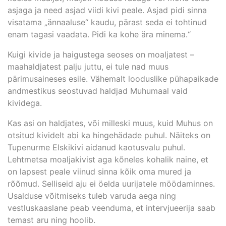
asjaga ja need asjad viidi kivi peale. Asjad pidi sinna
visatama „ännaaluse“ kaudu, pärast seda ei tohtinud
enam tagasi vaadata. Pidi ka kohe ära minema.“
Kuigi kivide ja haigustega seoses on moaljatest –
maahaldjatest palju juttu, ei tule nad muus
pärimusaineses esile. Vähemalt looduslike pühapaikade
andmestikus seostuvad haldjad Muhumaal vaid
kividega.
Kas asi on haldjates, või milleski muus, kuid Muhus on
otsitud kividelt abi ka hingehädade puhul. Näiteks on
Tupenurme Elskikivi aidanud kaotusvalu puhul.
Lehtmetsa moaljakivist aga kõneles kohalik naine, et
on lapsest peale viinud sinna kõik oma mured ja
rõõmud. Selliseid aju ei öelda uurijatele möödaminnes.
Usalduse võitmiseks tuleb varuda aega ning
vestluskaaslane peab veenduma, et intervjueerija saab
temast aru ning hoolib.