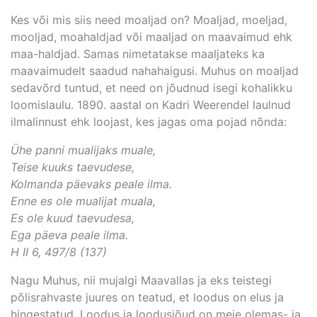
Kes või mis siis need moaljad on? Moaljad, moeljad,
mooljad, moahaldjad või maaljad on maavaimud ehk
maa-haldjad. Samas nimetatakse maaljateks ka
maavaimudelt saadud nahahaigusi. Muhus on moaljad
sedavõrd tuntud, et need on jõudnud isegi kohalikku
loomislaulu. 1890. aastal on Kadri Weerendel laulnud
ilmalinnust ehk loojast, kes jagas oma pojad nõnda:
Ühe panni mualijaks muale,
Teise kuuks taevudese,
Kolmanda päevaks peale ilma.
Enne es ole mualijat muala,
Es ole kuud taevudesa,
Ega päeva peale ilma.
H II 6, 497/8 (137)
Nagu Muhus, nii mujalgi Maavallas ja eks teistegi
põlisrahvaste juures on teatud, et loodus on elus ja
hingestatud. Loodus ja loodusjõud on meie olemas- ja