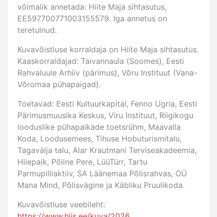
võimalik annetada: Hiite Maja sihtasutus,
EE597700771003155579. Iga annetus on
teretulnud.
Kuvavõistluse korraldaja on Hiite Maja sihtasutus.
Kaaskorraldajad: Taivannaula (Soomes), Eesti
Rahvaluule Arhiiv (pärimus), Võru Instituut (Vana-
Võromaa pühapaigad).
Toetavad: Eesti Kultuurkapital, Fenno Ugria, Eesti
Pärimusmuusika Keskus, Viru Instituut, Riigikogu
looduslike pühapaikade toetsrühm, Maavalla
Koda, Loodusemees, Tihuse Hobuturismitalu,
Tagavälja talu, Alar Krautmani Terviseakadeemia,
Hiiepaik, Põline Pere, LüüTürr, Tartu
Parmupilliaktiiv, SA Läänemaa Põlisrahvas, OÜ
Mana Mind, Põlisvägine ja Käbliku Pruulikoda.
Kuvavõistluse veebileht:
https://www.hiis.ee/kuva/2026