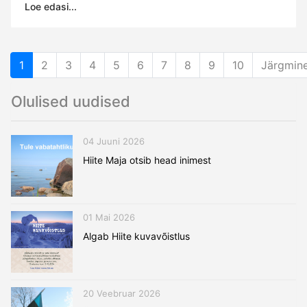
Loe edasi...
1
2
3
4
5
6
7
8
9
10
Järgmin
Olulised uudised
04 Juuni 2026
Hiite Maja otsib head inimest
01 Mai 2026
Algab Hiite kuvavõistlus
20 Veebruar 2026