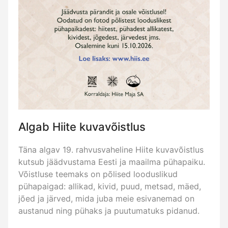
Algab Hiite kuvavõistlus
Täna algav 19. rahvusvaheline Hiite kuvavõistlus
kutsub jäädvustama Eesti ja maailma pühapaiku.
Võistluse teemaks on põlised looduslikud
pühapaigad: allikad, kivid, puud, metsad, mäed,
jõed ja järved, mida juba meie esivanemad on
austanud ning pühaks ja puutumatuks pidanud.