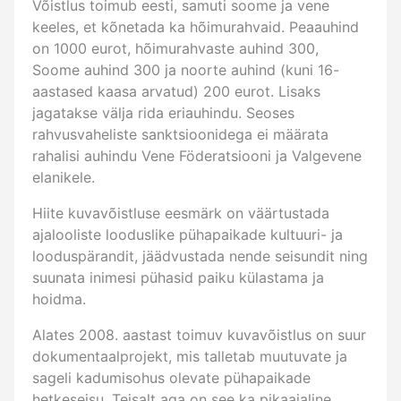
Võistlus toimub eesti, samuti soome ja vene
keeles, et kõnetada ka hõimurahvaid. Peaauhind
on 1000 eurot, hõimurahvaste auhind 300,
Soome auhind 300 ja noorte auhind (kuni 16-
aastased kaasa arvatud) 200 eurot. Lisaks
jagatakse välja rida eriauhindu. Seoses
rahvusvaheliste sanktsioonidega ei määrata
rahalisi auhindu Vene Föderatsiooni ja Valgevene
elanikele.
Hiite kuvavõistluse eesmärk on väärtustada
ajalooliste looduslike pühapaikade kultuuri- ja
looduspärandit, jäädvustada nende seisundit ning
suunata inimesi pühasid paiku külastama ja
hoidma.
Alates 2008. aastast toimuv kuvavõistlus on suur
dokumentaalprojekt, mis talletab muutuvate ja
sageli kadumisohus olevate pühapaikade
hetkeseisu. Teisalt aga on see ka pikaajaline