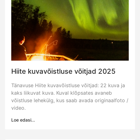
Hiite kuvavõistluse võitjad 2025
Tänavuse Hiite kuvavõistluse võitjad: 22 kuva ja
kaks liikuvat kuva. Kuval klõpsates avaneb
võistluse lehekülg, kus saab avada originaalfoto /
video.
Loe edasi...