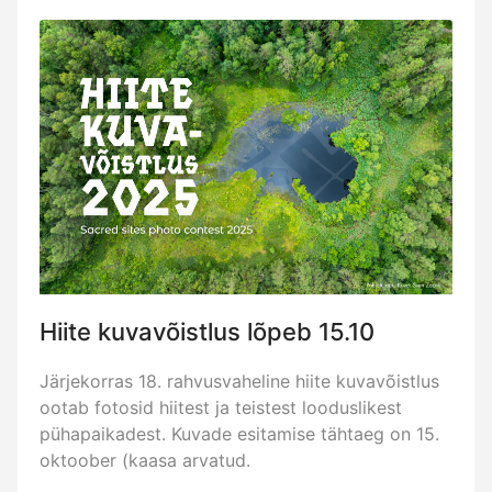
Hiite kuvavõistlus lõpeb 15.10
Järjekorras 18. rahvusvaheline hiite kuvavõistlus
ootab fotosid hiitest ja teistest looduslikest
pühapaikadest. Kuvade esitamise tähtaeg on 15.
oktoober (kaasa arvatud.