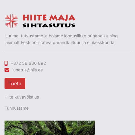
Uurime, tutvustame ja hoiame looduslikke pühapaiku ning
laiemalt Eesti põlisrahva pärandkultuuri ja elukeskkonda.
+372 56 686 892
juhatus@hiis.ee
Toeta
Hiite kuvavõistlus
Tunnustame