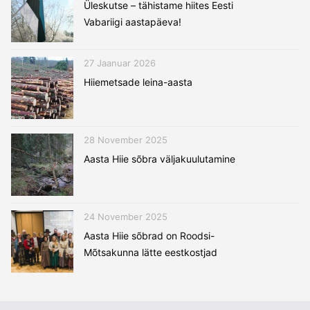
Üleskutse – tähistame hiites Eesti
Vabariigi aastapäeva!
27 Jaanuar 2026
Hiiemetsade leina-aasta
28 November 2025
Aasta Hiie sõbra väljakuulutamine
24 November 2025
Aasta Hiie sõbrad on Roodsi-
Mõtsakunna lätte eestkostjad