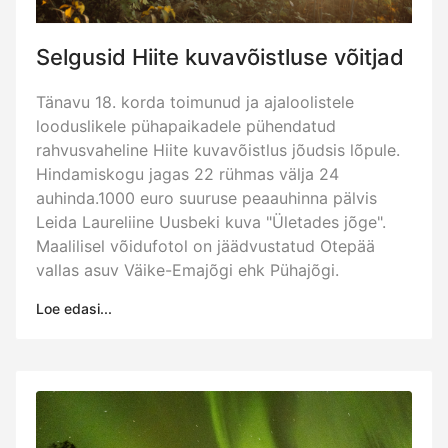
Selgusid Hiite kuvavõistluse võitjad
Tänavu 18. korda toimunud ja ajaloolistele
looduslikele pühapaikadele pühendatud
rahvusvaheline Hiite kuvavõistlus jõudsis lõpule.
Hindamiskogu jagas 22 rühmas välja 24
auhinda.1000 euro suuruse peaauhinna pälvis
Leida Laureliine Uusbeki kuva "Ületades jõge".
Maalilisel võidufotol on jäädvustatud Otepää
vallas asuv Väike-Emajõgi ehk Pühajõgi.
Loe edasi...