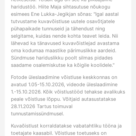
haridustöö. Hiite Maja sihtasutuse nõukogu
esimees Ene Lukka-Jegikjan sõnas: "Igal aastal
tutvustame kuvavõistluse uutele osavõtjatele
pühapaikade tunnuseid ja tähendust ning
selgitame, kuidas nende kohta teavet leida. Nii
lähevad ka tänavused kuvavõistlejad avastama
oma kodumaa maastike pärimuslikke aardeid.
Sündmuse hariduslikku poolt silmas pidades
saadame osalemiskutse ka kõigile koolidele."
Fotode üleslaadimine võistluse keskkonnas on
avatud 1.05-15.10.2026, videode üleslaadimine
1.-15.10.2026. Kõik võistlustööd tehakse avalikuks
peale võistluse lõppu. Võitjaid autasustatakse
28.11.2026 Tartus toimuval
tunnustamissündmusel.
Kuvaõistlust korraldatakse vabatahtliku tööna ja
toetajate kaasabil. Võistluse toetuseks on