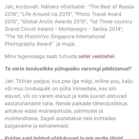
Jah, korduvalt. Näiteks võistlustel: "The Best of Russia
2016", “Life Around Us 2015”, "Photo Travel Avard
2015", "Global Arctic Awards 2015", "1st Three country
Grand Circuit Ireland - Montenegro - Serbia 2014",
“The 1st PhotoVivo Singapore International
Photography Award” ja mujal.
Minu tegevusega saab tutvuda
sellel veeblehel
.
Te olete looduslikke pühapaiku varemgi pildistanud?
Jah. Töötan paigus, kus pea iga mägi, eriline puu, kalju
või muu looduspaik on püha inimestele, kes siin
elavad, või on varem elanud ja kelle juured ulatuvad
aastatuhandete taha. Nende paikade tähenduslikkus
antakse edasi muinasjuttude, pärimuste ja
muistenditena. Sageli austatakse neis kohtades
paigavaime ja esivanemaid.
Kuidas said tehtud võidukuvad ja mis mulje jätsid