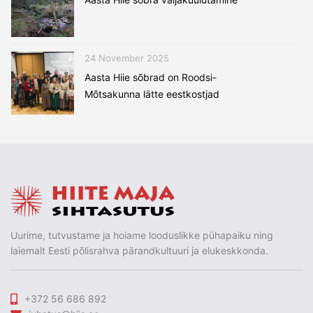
24 November 2025
Aasta Hiie sõbrad on Roodsi-
Mõtsakunna lätte eestkostjad
Uurime, tutvustame ja hoiame looduslikke pühapaiku ning
laiemalt Eesti põlisrahva pärandkultuuri ja elukeskkonda.
+372 56 686 892