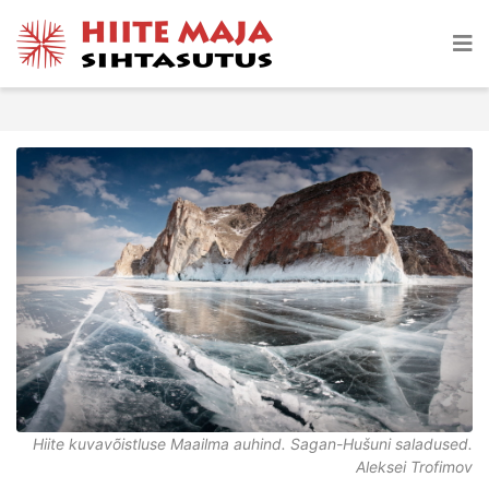
Hiite kuvavõistluse Maailma auhind. Sagan-Hušuni saladused.
Aleksei Trofimov