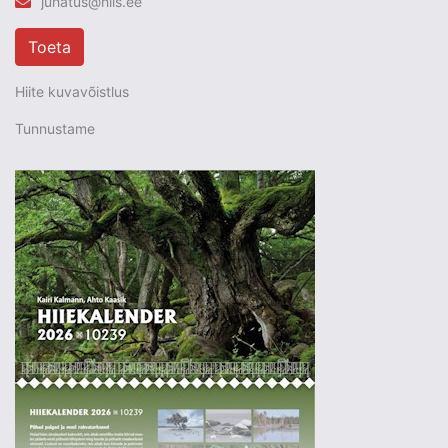
juhatus@hiis.ee
Toeta
Hiite kuvavõistlus
Tunnustame