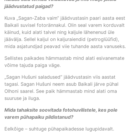
jäädvustatud paigad?
Kuva „Sagan-Zaba vaim“ jäädvustasin paari aasta eest
Baikali suvisel fotorännakul. Olin seal varem korduvalt
käinud, kuid alati talvel ning kaljule lähenenud üle
jäävälja. Sellel kaljul on kaljuraiendid (petroglüüfid),
mida asjatundjad peavad viie tuhande aasta vanuseks.
Sellistes paikades hämmastab mind alati esivanemate
võime tajuda paiga väge.
„Sagan Hušuni saladused“ jäädvustasin viis aastat
tagasi. Sagan Hušuni neem asub Baikali järve pühal
Olhoni saarel. See paik hämmastab mind alati oma
suuruse ja iluga.
Mida tahaksite soovitada fotohuvilistele, kes pole
varem pühapaiku pildistanud?
Eelkõige – suhtuge pühapaikadesse lugupidavalt.