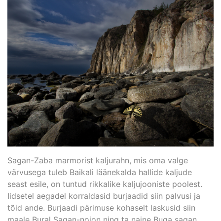
Sagan-Zaba marmorist kaljurahn, mis oma valge
värvusega tuleb Baikali läänekalda hallide kaljude
seast esile, on tuntud rikkalike kaljujooniste poolest.
Iidsetel aegadel korraldasid burjaadid siin palvusi ja
tõid ande. Burjaadi pärimuse kohaselt laskusid siin
maale Bural Sagan-noion ning ta naine Buga sagan