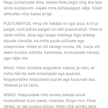
Nagu pühamusse ikka, sisene hiide jalgsi ning ära lase
sinna koduloomi. Asjale mine pühapaigast välja. Hiiest
lahkudes võta kaasa prügi.
PUUTUMATUS. Hing või haldjas on igal puul, kivil ja
paigal, kuid pühas paigas on nad puutumatud. Hiies ei
tehta mõtte, sõna ega teoga meelega liiga ühelegi
elavale olendile, ka mitte puule-põõsale ega
maapinnale. Hiiest ei või oksagi murda, lilli, marju või
seeni korjata, küttida, kalastada, loodusande varuda,
ega välja viia.
RAHU. Hiies hoitakse argipäevil vaikust ja rahu, et
mitte häirida selle külastajaid ega asukaid.
Kogukondlike hiiepühade juurde aga kuuluvad laul,
hõisked ja ka tants.
ANNID. Hiiepuudele võib anniks siduda ainult
looduslikust kiust paela, riideriba, lõnga vms. Pane
tähele, et see poleks pingul. Hiide võib anniks jätta