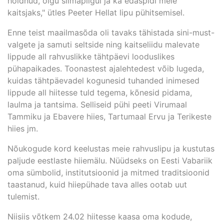
hoidnud, olgu silmapilgul ja ka edaspidi meie
kaitsjaks," ütles Peeter Hellat lipu pühitsemisel.
Enne teist maailmasõda oli tavaks tähistada sini-must-
valgete ja samuti seltside ning kaitseliidu malevate
lippude all rahvuslikke tähtpäevi looduslikes
pühapaikades. Toonastest ajalehtedest võib lugeda,
kuidas tähtpäevadel kogunesid tuhanded inimesed
lippude all hiitesse tuld tegema, kõnesid pidama,
laulma ja tantsima. Selliseid pühi peeti Virumaal
Tammiku ja Ebavere hiies, Tartumaal Ervu ja Terikeste
hiies jm.
Nõukogude kord keelustas meie rahvuslipu ja kustutas
paljude eestlaste hiiemälu. Nüüdseks on Eesti Vabariik
oma sümbolid, institutsioonid ja mitmed traditsioonid
taastanud, kuid hiiepühade tava alles ootab uut
tulemist.
Niisiis võtkem 24.02 hiitesse kaasa oma kodude,