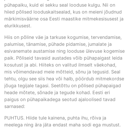
pühapaiku, kuid ei sekku seal looduse kulgu. Nii on
hiied põlised looduskaitsealad, kus on meieni jõudnud
märkimisväärne osa Eesti maastike mitmekesisusest ja
elurikkusest.
Hiis on põline väe ja tarkuse kogumise, tervendamise,
palumise, tänamise, pühade pidamise, jumalate ja
esivanemate austamise ning looduse ülevuse kogemise
paik. Põliseid tavasid austades võib pühapaigast leida
kosutust ja abi. Hiiteks on valitud ilmselt väekohad,
mis võimendavad meie mõtteid, sõnu ja tegusid. Seal
tehtu, olgu see siis hea või halb, pöördub mitmekordse
jõuga tegijale tagasi. Seetõttu on põlised pühapaigad
heade mõtete, sõnade ja tegude kohad. Eesti eri
paigus on pühapaikadega seotud ajaloolised tavad
sarnased:
PUHTUS. Hiide tule kainena, puhta ihu, rõiva ja
meelega ning ära jäta endast maha sodi ega mustust.