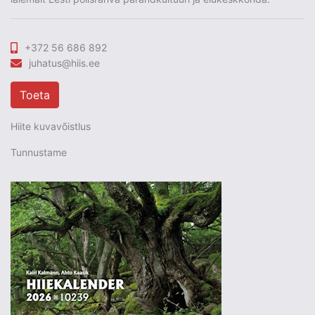
+372 56 686 892
juhatus@hiis.ee
Toeta
Hiite kuvavõistlus
Tunnustame