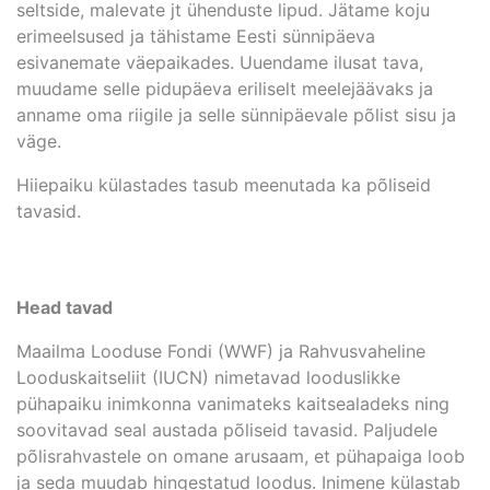
seltside, malevate jt ühenduste lipud. Jätame koju
erimeelsused ja tähistame Eesti sünnipäeva
esivanemate väepaikades. Uuendame ilusat tava,
muudame selle pidupäeva eriliselt meelejäävaks ja
anname oma riigile ja selle sünnipäevale põlist sisu ja
väge.
Hiiepaiku külastades tasub meenutada ka põliseid
tavasid.
Head tavad
Maailma Looduse Fondi (WWF) ja Rahvusvaheline
Looduskaitseliit (IUCN) nimetavad looduslikke
pühapaiku inimkonna vanimateks kaitsealadeks ning
soovitavad seal austada põliseid tavasid. Paljudele
põlisrahvastele on omane arusaam, et pühapaiga loob
ja seda muudab hingestatud loodus. Inimene külastab