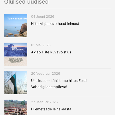
Olulised uudised
04 Juuni 2026
Hiite Maja otsib head inimest
01 Mai 2026
Algab Hiite kuvavõistlus
20 Veebruar 2026
Üleskutse – tähistame hiites Eesti
Vabariigi aastapäeva!
27 Jaanuar 2026
Hiiemetsade leina-aasta