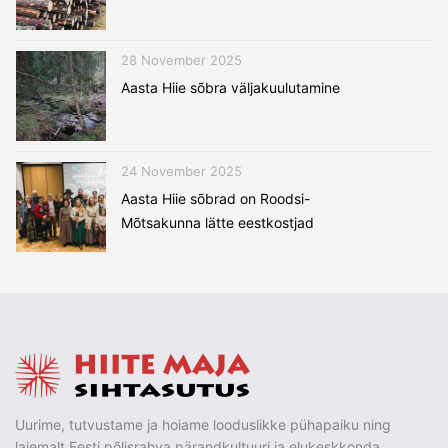
28 November 2025
Aasta Hiie sõbra väljakuulutamine
24 November 2025
Aasta Hiie sõbrad on Roodsi-
Mõtsakunna lätte eestkostjad
Uurime, tutvustame ja hoiame looduslikke pühapaiku ning
laiemalt Eesti põlisrahva pärandkultuuri ja elukeskkonda.