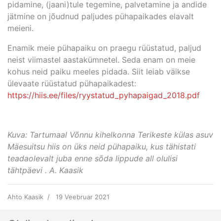
pidamine, (jaani)tule tegemine, palvetamine ja andide
jätmine on jõudnud paljudes pühapaikades elavalt
meieni.
Enamik meie pühapaiku on praegu rüüstatud, paljud
neist viimastel aastakümnetel. Seda enam on meie
kohus neid paiku meeles pidada. Siit leiab väikse
ülevaate rüüstatud pühapaikadest:
https://hiis.ee/files/ryystatud_pyhapaigad_2018.pdf
Kuva: Tartumaal Võnnu kihelkonna Terikeste külas asuv
Mäesuitsu hiis on üks neid pühapaiku, kus tähistati
teadaolevalt juba enne sõda lippude all olulisi
tähtpäevi . A. Kaasik
Ahto Kaasik
19 Veebruar 2021