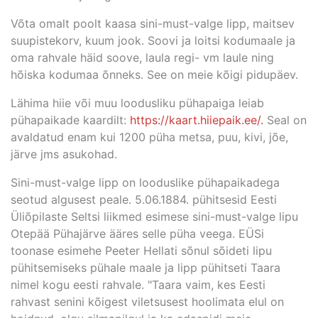
Võta omalt poolt kaasa sini-must-valge lipp, maitsev
suupistekorv, kuum jook. Soovi ja loitsi kodumaale ja
oma rahvale häid soove, laula regi- vm laule ning
hõiska kodumaa õnneks. See on meie kõigi pidupäev.
Lähima hiie või muu loodusliku pühapaiga leiab
pühapaikade kaardilt:
https://kaart.hiiepaik.ee/.
Seal on
avaldatud enam kui 1200 püha metsa, puu, kivi, jõe,
järve jms asukohad.
Sini-must-valge lipp on looduslike pühapaikadega
seotud algusest peale. 5.06.1884. pühitsesid Eesti
Üliõpilaste Seltsi liikmed esimese sini-must-valge lipu
Otepää Pühajärve ääres selle püha veega. EÜSi
toonase esimehe Peeter Hellati sõnul sõideti lipu
pühitsemiseks pühale maale ja lipp pühitseti Taara
nimel kogu eesti rahvale. "Taara vaim, kes Eesti
rahvast senini kõigest viletsusest hoolimata elul on