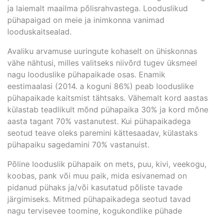
ja laiemalt maailma põlisrahvastega. Looduslikud
pühapaigad on meie ja inimkonna vanimad
looduskaitsealad.
Avaliku arvamuse uuringute kohaselt on ühiskonnas
vähe nähtusi, milles valitseks niivõrd tugev üksmeel
nagu looduslike pühapaikade osas. Enamik
eestimaalasi (2014. a koguni 86%) peab looduslike
pühapaikade kaitsmist tähtsaks. Vähemalt kord aastas
külastab teadlikult mõnd pühapaika 30% ja kord mõne
aasta tagant 70% vastanutest. Kui pühapaikadega
seotud teave oleks paremini kättesaadav, külastaks
pühapaiku sagedamini 70% vastanuist.
Põline looduslik pühapaik on mets, puu, kivi, veekogu,
koobas, pank või muu paik, mida esivanemad on
pidanud pühaks ja/või kasutatud põliste tavade
järgimiseks. Mitmed pühapaikadega seotud tavad
nagu tervisevee toomine, kogukondlike pühade