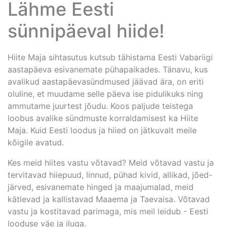
Lähme Eesti
sünnipäeval hiide!
Hiite Maja sihtasutus kutsub tähistama Eesti Vabariigi
aastapäeva esivanemate pühapaikades. Tänavu, kus
avalikud aastapäevasündmused jäävad ära, on eriti
oluline, et muudame selle päeva ise pidulikuks ning
ammutame juurtest jõudu. Koos paljude teistega
loobus avalike sündmuste korraldamisest ka Hiite
Maja. Kuid Eesti loodus ja hiied on jätkuvalt meile
kõigile avatud.
Kes meid hiites vastu võtavad? Meid võtavad vastu ja
tervitavad hiiepuud, linnud, pühad kivid, allikad, jõed-
järved, esivanemate hinged ja maajumalad, meid
kätlevad ja kallistavad Maaema ja Taevaisa. Võtavad
vastu ja kostitavad parimaga, mis meil leidub - Eesti
looduse väe ja iluga.