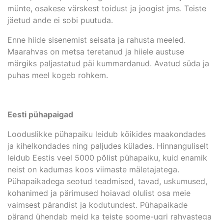
münte, osakese värskest toidust ja joogist jms. Teiste
jäetud ande ei sobi puutuda.
Enne hiide sisenemist seisata ja rahusta meeled.
Maarahvas on metsa teretanud ja hiiele austuse
märgiks paljastatud päi kummardanud. Avatud süda ja
puhas meel kogeb rohkem.
Eesti pühapaigad
Looduslikke pühapaiku leidub kõikides maakondades
ja kihelkondades ning paljudes külades. Hinnanguliselt
leidub Eestis veel 5000 põlist pühapaiku, kuid enamik
neist on kadumas koos viimaste mäletajatega.
Pühapaikadega seotud teadmised, tavad, uskumused,
kohanimed ja pärimused hoiavad olulist osa meie
vaimsest pärandist ja kodutundest. Pühapaikade
pärand ühendab meid ka teiste soome-ugri rahvastega