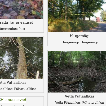
srada Tammealusel
ammealuse hiis
Hiugemägi
Hiugemägi, Hingemägi
etla Pühaallikas
haallikas; Pühatu allikas
Vetla Pühaallikas
Vetla Pihaallikas; Pühatu allikas