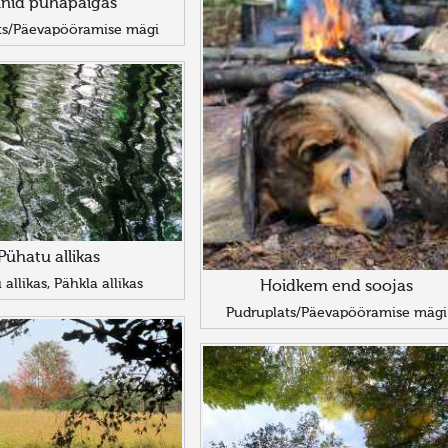
nid pühapaigas
ts/Päevapööramise mägi
Pühatu allikas
allikas, Pähkla allikas
Hoidkem end soojas
Pudruplats/Päevapööramise mägi