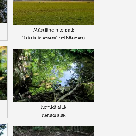
Müstiline hiie paik
Kahala hiiemets(Uuri hiiemets)
Iieniidi allik
Iieniidi allik