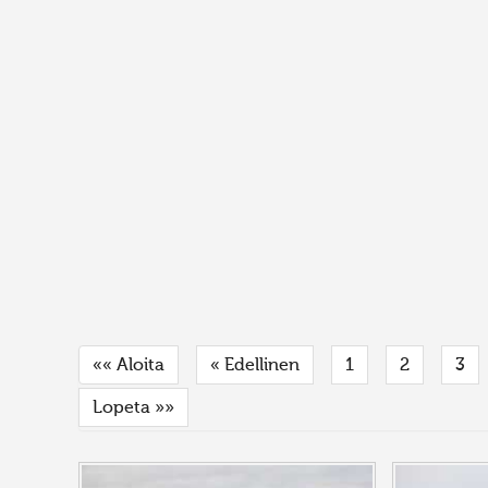
«« Aloita
« Edellinen
1
2
3
Lopeta »»