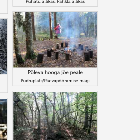
Pühatu allikas, Pähkla allikas
Põleva hooga jõe peale
Pudruplats/Päevapööramise mägi