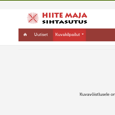
Uutiset
Kuvakilpailut
Kuvavõistlusele on