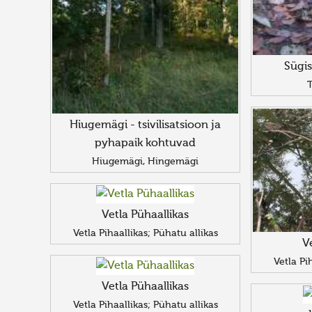
Sügi
T
Hiugemägi - tsivilisatsioon ja
pyhapaik kohtuvad
Hiugemägi, Hingemägi
Vetla Pühaallikas
Vetla Pihaallikas; Pühatu allikas
V
Vetla Pi
Vetla Pühaallikas
Vetla Pihaallikas; Pühatu allikas