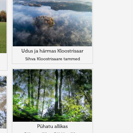
Udus ja härmas Kloostrisaar
Sihva Kloostrisaare tammed
Pühatu allikas