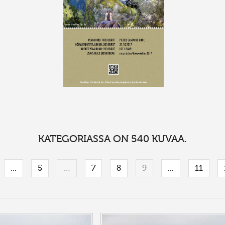
KATEGORIASSA ON 540 KUVAA.
...
5
…
7
8
9
...
11