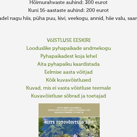
Hõimurahvaste auhind: 300 eurot
Kuni 16-aastaste auhind: 200 eurot
adel nagu hiis, püha puu, kivi, veekogu, annid, hiie valu, s
VõISTLUSE EESKIRI
Looduslike pyhapaikade andmekogu
Pyhapaikadest koja lehel
Aita pyhapaiku kaardistada
Eelmise aasta võitjad
Kõik kuvavõistlused
Kuvad, mis ei vasta võistluse teemale
Kuvavõistluse sõbrad ja toetajad