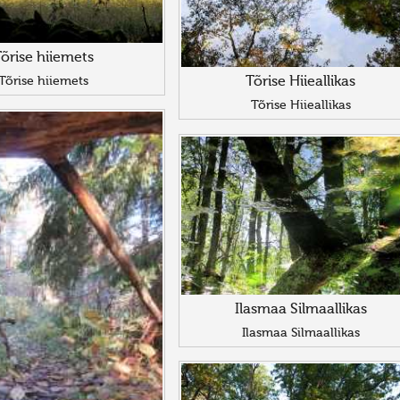
õrise hiiemets
Tõrise hiiemets
Tõrise Hiieallikas
Tõrise Hiieallikas
Ilasmaa Silmaallikas
Ilasmaa Silmaallikas