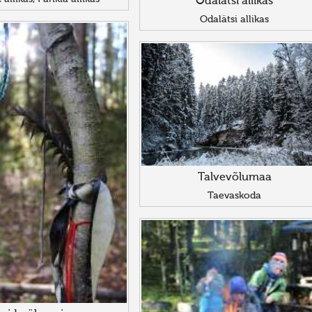
Odalätsi allikas
Odalätsi allikas
Talvevõlumaa
Taevaskoda