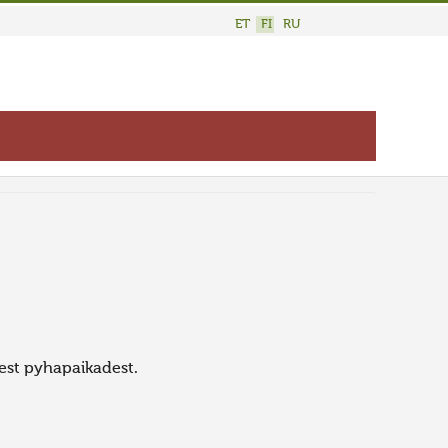
ET
FI
RU
kest pyhapaikadest.