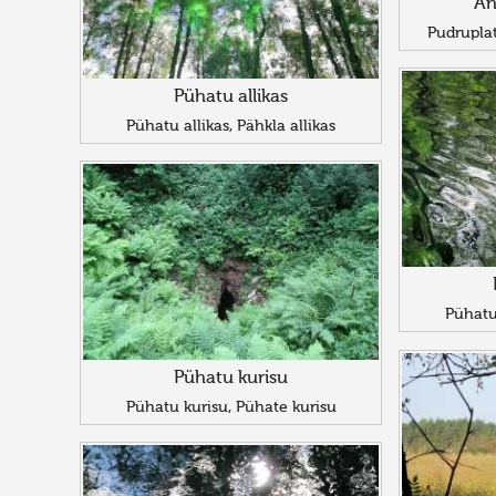
An
Pudrupla
Pühatu allikas
Pühatu allikas, Pähkla allikas
Pühatu 
Pühatu kurisu
Pühatu kurisu, Pühate kurisu