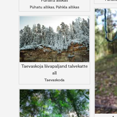
Pühatu allikas
Pühatu allikas, Pähkla allikas
Taevaskoja liivapaljand talvekatte
all
Taevaskoda