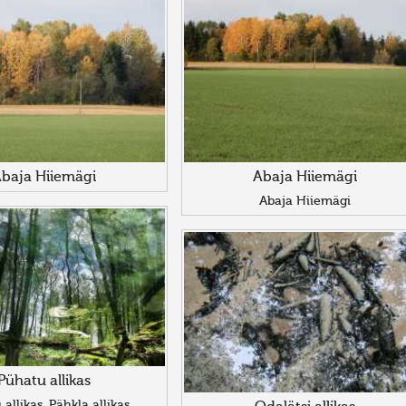
baja Hiiemägi
Abaja Hiiemägi
Abaja Hiiemägi
Pühatu allikas
allikas, Pähkla allikas