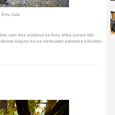
 Äntu küla
es olen ikka püüdnud ka Äntu allika juurest läbi
väikese loiguna kui ka värskusest pakatava küllusliku