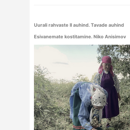
Uurali rahvaste II auhind. Tavade auhind
Esivanemate kostitamine. Niko Anisimov