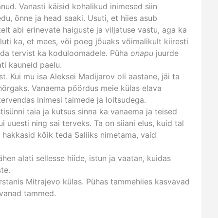
anud. Vanasti käisid kohalikud inimesed siin
du, õnne ja head saaki. Usuti, et hiies asub
elt abi erinevate haiguste ja viljatuse vastu, aga ka
uti ka, et mees, või poeg jõuaks võimalikult kiiresti
luda tervist ka koduloomadele. Püha
onapu
juurde
ti kauneid paelu.
t. Kui mu isa Aleksei Madijarov oli aastane, jäi ta
äi nõrgaks. Vanaema pöördus meie külas elava
vendas inimesi taimede ja loitsudega.
isünni taia ja kutsus sinna ka vanaema ja teised
i uuesti ning sai terveks. Ta on siiani elus, kuid tal
ga hakkasid kõik teda Saliiks nimetama, vaid
en alati sellesse hiide, istun ja vaatan, kuidas
te.
stanis Mitrajevo külas. Pühas tammehiies kasvavad
d vanad tammed.