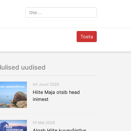
Toeta
lulised uudised
04 Juuni 2026
Hiite Maja otsib head
inimest
01 Mai 2026
Algab Hiite kuvavõistlus