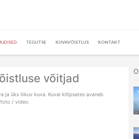
UUDISED
TEGUTSE
KUVAVÕISTLUS
KONTAKT
O
õistluse võitjad
va ja üks liikuv kuva. Kuval klõpsates avaneb
foto / video.