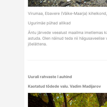
Virumaa, Ebavere (Väike-Maarja) kihelkond,
Ugurimäe pühad allikad
Äntu järvede veealust maailma imetlemas käi
astuda. Olen näinud teda nii hägusaveelise 
jõelättena.
Uurali rahvaste I auhind
Kaotatud tõdede valu. Vadim Madijarov