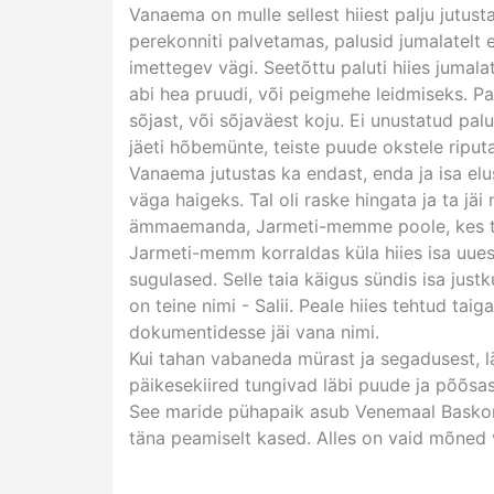
Vanaema on mulle sellest hiiest palju jutust
perekonniti palvetamas, palusid jumalatelt e
imettegev vägi. Seetõttu paluti hiies jumalat
abi hea pruudi, või peigmehe leidmiseks. Pal
sõjast, või sõjaväest koju. Ei unustatud pa
jäeti hõbemünte, teiste puude okstele riputa
Vanaema jutustas ka endast, enda ja isa elus
väga haigeks. Tal oli raske hingata ja ta j
ämmaemanda, Jarmeti-memme poole, kes ter
Jarmeti-memm korraldas küla hiies isa uuest
sugulased. Selle taia käigus sündis isa justku
on teine nimi - Salii. Peale hiies tehtud tai
dokumentidesse jäi vana nimi.
Kui tahan vabaneda mürast ja segadusest, läh
päikesekiired tungivad läbi puude ja põõsas
See maride pühapaik asub Venemaal Baskor
täna peamiselt kased. Alles on vaid mõne