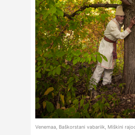
Venemaa, Baškorstani vabariik, Miškini rajoo