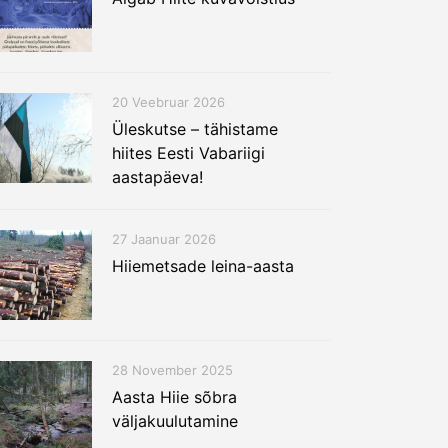
20 Veebruar 2026
Üleskutse – tähistame
hiites Eesti Vabariigi
aastapäeva!
27 Jaanuar 2026
Hiiemetsade leina-aasta
28 November 2025
Aasta Hiie sõbra
väljakuulutamine