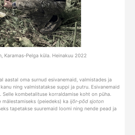
n,
Karamas-Pelga küla. Heinakuu 2022
al aastal oma surnud esivanemaid, valmistades ja
 kanu ning valmistatakse suppi ja putru. Esivanemaid
. Selle kombetalituse korraldamise koht on püha.
te mälestamiseks (peiedeks) ka
ijõr-põd sjoton
seks tapetakse suuremaid loomi ning nende pead ja