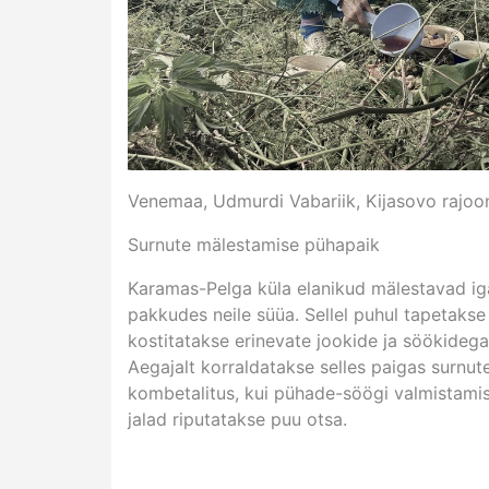
Venemaa,
Udmurdi Vabariik
,
Kijasovo rajoo
Surnute mälestamise pühapaik
Karamas-Pelga küla elanikud mälestavad ig
pakkudes neile süüa. Sellel puhul tapetakse
kostitatakse erinevate jookide ja söökidega
Aegajalt korraldatakse selles paigas surnu
kombetalitus, kui pühade-söögi valmistami
jalad riputatakse puu otsa.