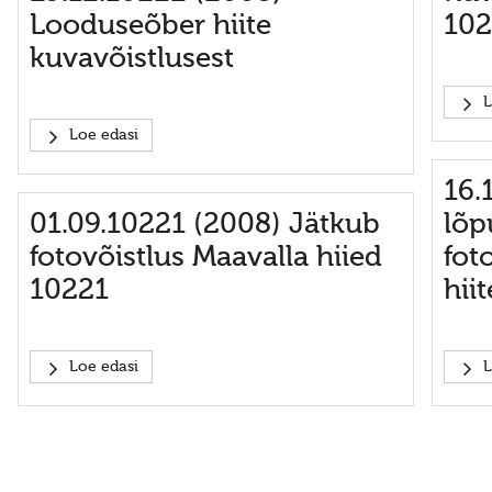
Looduseõber hiite
102
kuvavõistlusest
L
Loe edasi
16.
01.09.10221 (2008) Jätkub
lõp
fotovõistlus Maavalla hiied
fot
10221
hii
Loe edasi
L