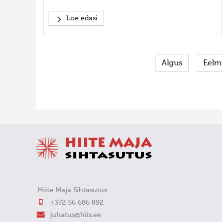
Loe edasi
Algus
Eelm
FaLang translation system by Faboba
Hiite Maja Sihtasutus
+372 56 686 892
juhatus@hiis.ee