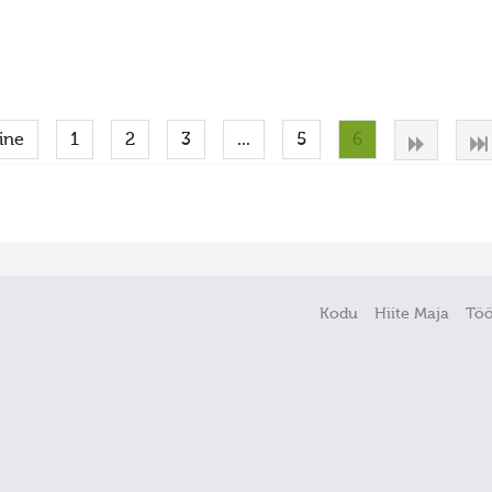
ine
1
2
3
...
5
6
Kodu
Hiite Maja
Tö