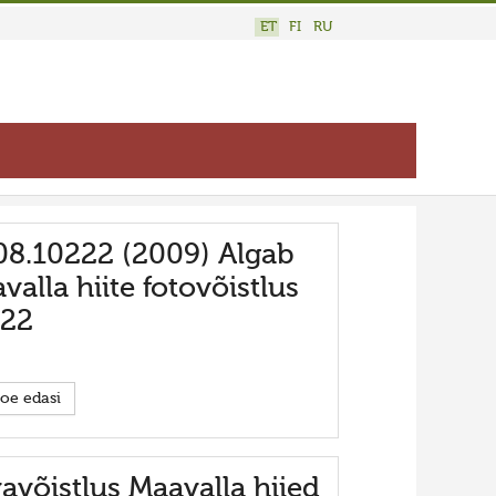
ET
FI
RU
08.10222 (2009) Algab
valla hiite fotovõistlus
222
oe edasi
avõistlus Maavalla hiied