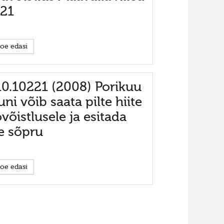
21
oe edasi
10.10221 (2008) Porikuu
uni võib saata pilte hiite
ovõistlusele ja esitada
te sõpru
oe edasi