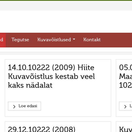
ed
Tegutse
Kuvavõistlused
Kontakt
14.10.10222 (2009) Hiite
05.
Kuvavõistlus kestab veel
Maa
kaks nädalat
10
Loe edasi
L
29.12.10222 (2008)
Kuv