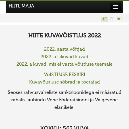
HIITE MAJA
Kodu
ET
FI
RU
Hiite Maja
HIITE KUVAVÕISTLUS 2022
Tööd
Hiied
2022. aasta võitjad
2022. a liikuvad kuvad
Uudised
2022. a kuvad, mis ei vasta võistluse teemale
Tegutse
VõISTLUSE EESKIRI
Kuvavõistlused
Kuvavõistluse sõbrad ja toetajad
UUS KUVAVÕISTLUS
Seoses rahvusvaheliste sanktsioonidega ei määratud
Hiite kuvavõistlus 2026
rahalisi auhindu Vene Föderatsiooni ja Valgevene
VANEMAD KUVAVÕISTLUSED
elanikele.
Kontakt
KOKKU: 563 KUVA