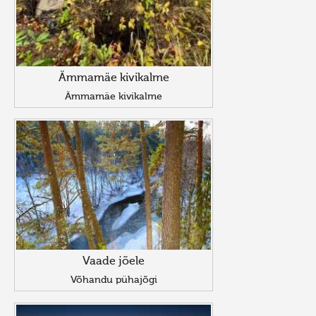
Ämmamäe kivikalme
Ämmamäe kivikalme
Vaade jõele
Võhandu pühajõgi