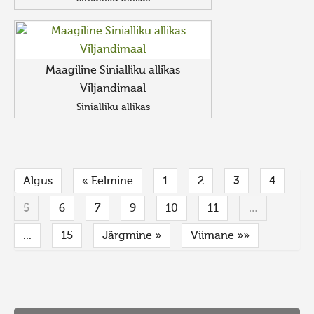
Maagiline Sinialliku allikas
Viljandimaal
Sinialliku allikas
Algus
« Eelmine
1
2
3
4
5
6
7
9
10
11
…
...
15
Järgmine »
Viimane »»
FaLang translation system by Faboba