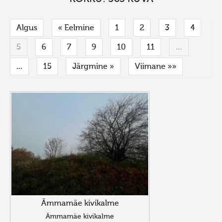
Algus
« Eelmine
1
2
3
4
5
6
7
9
10
11
…
...
15
Järgmine »
Viimane »»
Ämmamäe kivikalme
Ämmamäe kivikalme