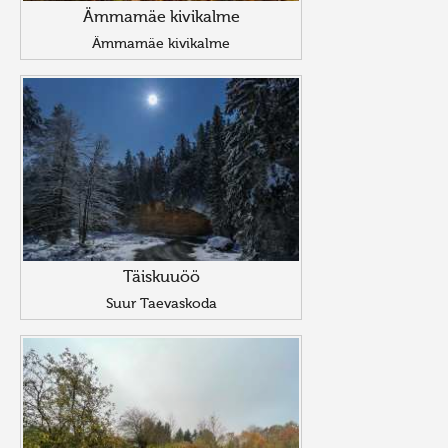
Ämmamäe kivikalme
Ämmamäe kivikalme
Täiskuuöö
Suur Taevaskoda